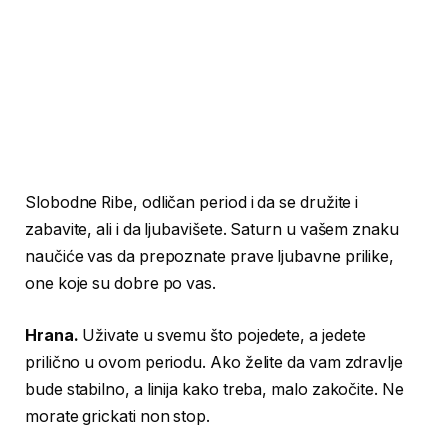
Slobodne Ribe, odličan period i da se družite i
zabavite, ali i da ljubavišete. Saturn u vašem znaku
naučiće vas da prepoznate prave ljubavne prilike,
one koje su dobre po vas.
Hrana.
Uživate u svemu što pojedete, a jedete
prilično u ovom periodu. Ako želite da vam zdravlje
bude stabilno, a linija kako treba, malo zakočite. Ne
morate grickati non stop.