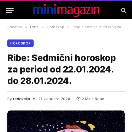
Početna
»
Extra
»
Horoskop
»
Ribe: Sedmični horoskop za period od 22.01.2024. do 28.01.2024.
HOROSKOP
Ribe: Sedmični horoskop
za period od 22.01.2024.
do 28.01.2024.
By
redakcija
21. Januara 2024.
2 Mins Read