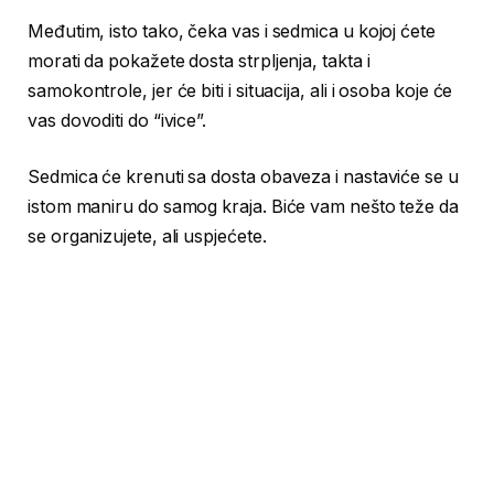
Međutim, isto tako, čeka vas i sedmica u kojoj ćete
morati da pokažete dosta strpljenja, takta i
samokontrole, jer će biti i situacija, ali i osoba koje će
vas dovoditi do “ivice”.
Sedmica će krenuti sa dosta obaveza i nastaviće se u
istom maniru do samog kraja. Biće vam nešto teže da
se organizujete, ali uspjećete.