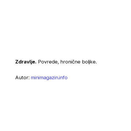
Zdravlje.
Povrede, hronične boljke.
Autor:
minimagazin.info