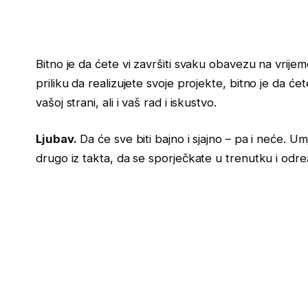
Bitno je da ćete vi završiti svaku obavezu na vrijem
priliku da realizujete svoje projekte, bitno je da ćet
vašoj strani, ali i vaš rad i iskustvo.
Ljubav.
Da će sve biti bajno i sjajno – pa i neće. Um
drugo iz takta, da se sporječkate u trenutku i odre