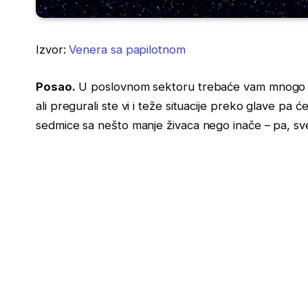
Izvor:
Venera sa papilotnom
Posao.
U poslovnom sektoru trebaće vam mnogo strp
ali pregurali ste vi i teže situacije preko glave pa ć
sedmice sa nešto manje živaca nego inače – pa, sv