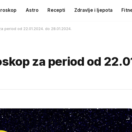
roskop
Astro
Recepti
Zdravlje i ljepota
Fitn
a period od 22.01.2024. do 28.01.2024.
oskop za period od 22.0