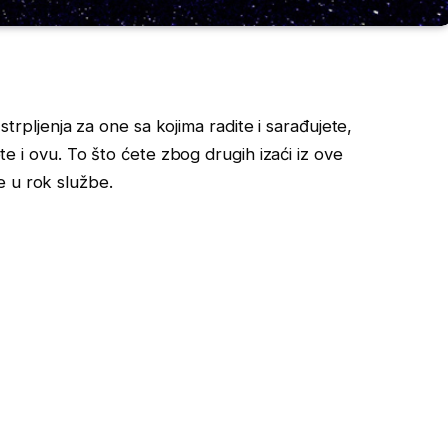
ljenja za one sa kojima radite i sarađujete,
ete i ovu. To što ćete zbog drugih izaći iz ove
e u rok službe.