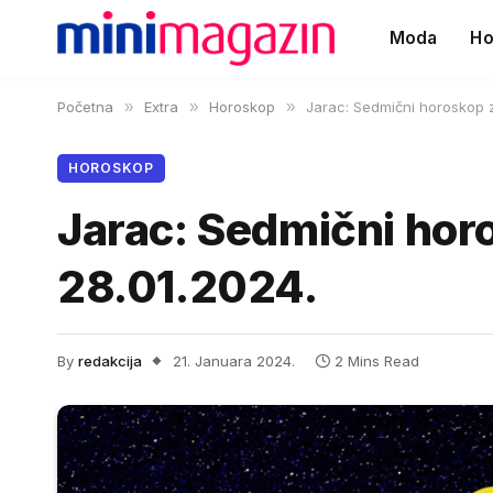
Moda
Ho
Početna
»
Extra
»
Horoskop
»
Jarac: Sedmični horoskop z
HOROSKOP
Jarac: Sedmični hor
28.01.2024.
By
redakcija
21. Januara 2024.
2 Mins Read