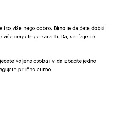
e i to više nego dobro. Bitno je da ćete dobiti
e više nego lijepo zaraditi. Da, sreća je na
jećete voljena osoba i vi da izbacite jedno
agujete prilično burno.