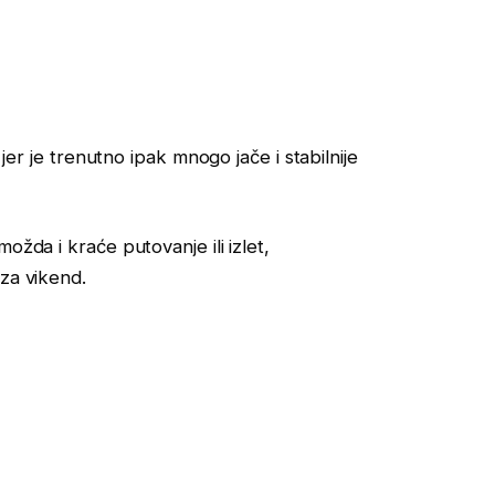
 jer je trenutno ipak mnogo jače i stabilnije
ožda i kraće putovanje ili izlet,
 za vikend.