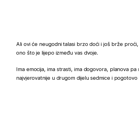
Ali ovi će neugodni talasi brzo doći i još brže proći,
ono što je lijepo između vas dvoje.
Ima emocija, ima strasti, ima dogovora, planova pa m
najvjerovatnije u drugom dijelu sedmice i pogotovo