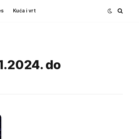
es
Kuća i vrt
1.2024. do