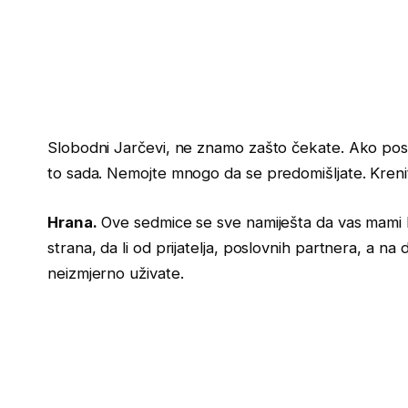
Slobodni Jarčevi, ne znamo zašto čekate. Ako posto
to sada. Nemojte mnogo da se predomišljate. Kreni
Hrana.
Ove sedmice se sve namiješta da vas mami ka
strana, da li od prijatelja, poslovnih partnera, a n
neizmjerno uživate.