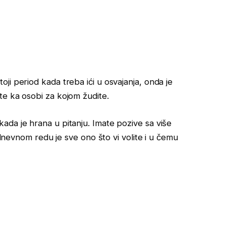
ji period kada treba ići u osvajanja, onda je
te ka osobi za kojom žudite.
da je hrana u pitanju. Imate pozive sa više
a dnevnom redu je sve ono što vi volite i u čemu