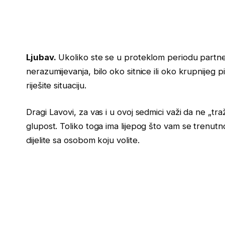
Ljubav.
Ukoliko ste se u proteklom periodu partner i 
nerazumijevanja, bilo oko sitnice ili oko krupnijeg pi
riješite situaciju.
Dragi Lavovi, za vas i u ovoj sedmici važi da ne „tra
glupost. Toliko toga ima lijepog što vam se trenutn
dijelite sa osobom koju volite.