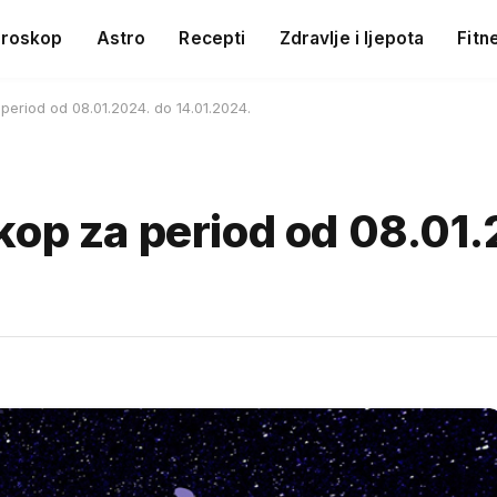
roskop
Astro
Recepti
Zdravlje i ljepota
Fitn
period od 08.01.2024. do 14.01.2024.
kop za period od 08.01.