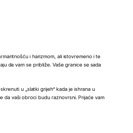
armantnošću i harizmom, ali istovremeno i te
aju da vam se približe. Vaše granice se sada
skrenuti u „slatki grijeh“ kada je ishrana u
dite da vaši obroci budu raznovrsni. Prijaće vam