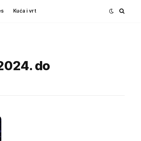
es
Kuća i vrt
2024. do