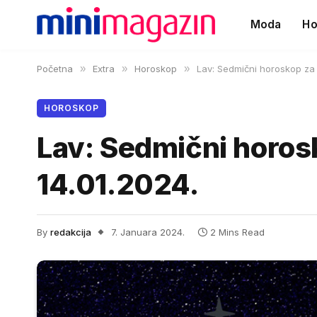
Moda
Ho
Početna
»
Extra
»
Horoskop
»
Lav: Sedmični horoskop za 
HOROSKOP
Lav: Sedmični horos
14.01.2024.
By
redakcija
7. Januara 2024.
2 Mins Read