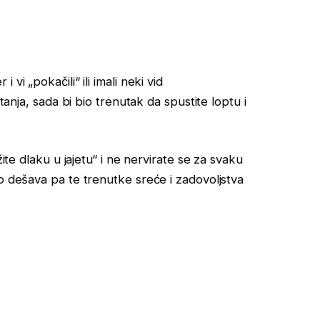
vi „pokačili“ ili imali neki vid
tanja, sada bi bio trenutak da spustite loptu i
žite dlaku u jajetu“ i ne nervirate se za svaku
o dešava pa te trenutke sreće i zadovoljstva