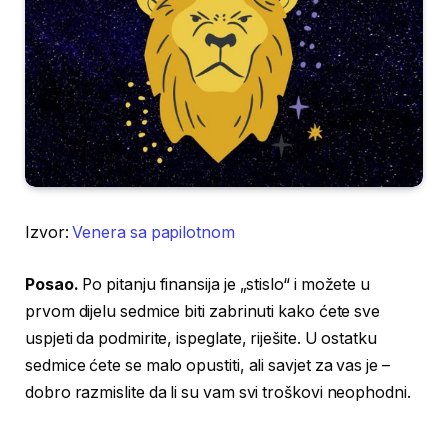
Izvor:
Venera sa papilotnom
Posao.
Po pitanju finansija je „stislo“ i možete u
prvom dijelu sedmice biti zabrinuti kako ćete sve
uspjeti da podmirite, ispeglate, riješite. U ostatku
sedmice ćete se malo opustiti, ali savjet za vas je –
dobro razmislite da li su vam svi troškovi neophodni.