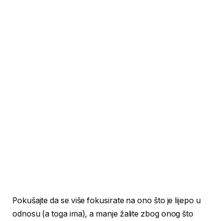
Pokušajte da se više fokusirate na ono što je lijepo u
odnosu (a toga ima), a manje žalite zbog onog što