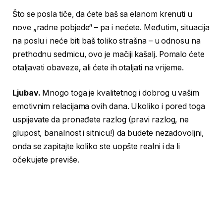
Što se posla tiče, da ćete baš sa elanom krenuti u
nove „radne pobjede“ – pa i nećete. Međutim, situacija
na poslu i neće biti baš toliko strašna – u odnosu na
prethodnu sedmicu, ovo je mačiji kašalj. Pomalo ćete
otaljavati obaveze, ali ćete ih otaljati na vrijeme.
Ljubav.
Mnogo toga je kvalitetnog i dobrog u vašim
emotivnim relacijama ovih dana. Ukoliko i pored toga
uspijevate da pronađete razlog (pravi razlog, ne
glupost, banalnost i sitnicu!) da budete nezadovoljni,
onda se zapitajte koliko ste uopšte realni i da li
očekujete previše.