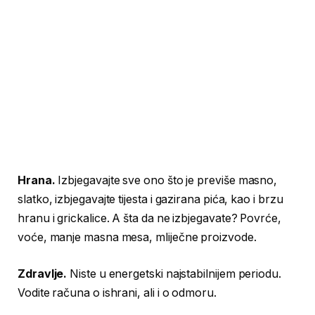
Hrana.
Izbjegavajte sve ono što je previše masno,
slatko, izbjegavajte tijesta i gazirana pića, kao i brzu
hranu i grickalice. A šta da ne izbjegavate? Povrće,
voće, manje masna mesa, mliječne proizvode.
Zdravlje.
Niste u energetski najstabilnijem periodu.
Vodite računa o ishrani, ali i o odmoru.