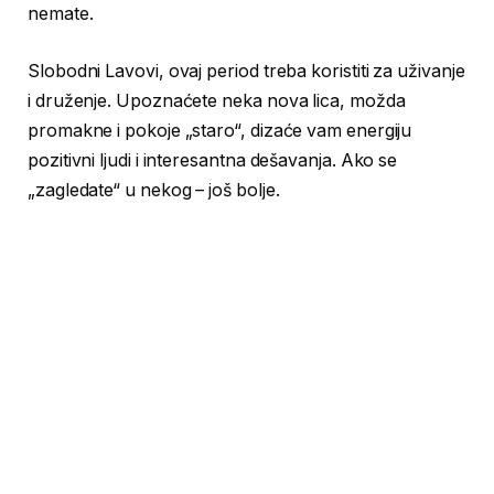
nemate.
Slobodni Lavovi, ovaj period treba koristiti za uživanje
i druženje. Upoznaćete neka nova lica, možda
promakne i pokoje „staro“, dizaće vam energiju
pozitivni ljudi i interesantna dešavanja. Ako se
„zagledate“ u nekog – još bolje.