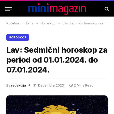
Početna
»
Extra
»
Horoskop
»
Lav: Sedmični horoskop za period od 01.01.2024. do 07.01.2024.
HOROSKOP
Lav: Sedmični horoskop za
period od 01.01.2024. do
07.01.2024.
By
redakcija
31. Decembra 2023.
2 Mins Read