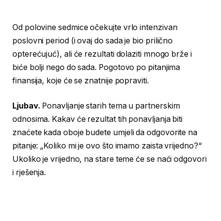
Od polovine sedmice očekujte vrlo intenzivan
poslovni period (i ovaj do sada je bio prilično
opterećujuć), ali će rezultati dolaziti mnogo brže i
biće bolji nego do sada. Pogotovo po pitanjima
finansija, koje će se znatnije popraviti.
Ljubav.
Ponavljanje starih tema u partnerskim
odnosima. Kakav će rezultat tih ponavljanja biti
znaćete kada oboje budete umjeli da odgovorite na
pitanje: „Koliko mi je ovo što imamo zaista vrijedno?“
Ukoliko je vrijedno, na stare teme će se naći odgovori
i rješenja.