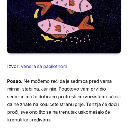
Izvor:
Venera sa papilotnom
Posao.
Ne možemo reći da je sedmica pred vama
mirna i stabilna. Jer nije. Pogotovo vam prvi dio
sedmice može dobrano protresti nervni sistem i učiniti
da ne znate na koju ćete stranu prije. Tenzija će doći i
proći, sve ono što se na trenutak uskomešalo će
krenuti ka sređivanju.