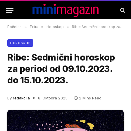
Početna
»
Extra
»
Horoskop
»
Ribe: Sedmični horoskop za period od 09.10.2023. do 15.10.2023.
HOROSKOP
Ribe: Sedmični horoskop
za period od 09.10.2023.
do 15.10.2023.
By
redakcija
8. Oktobra 2023.
2 Mins Read