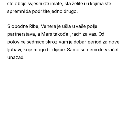
ste oboje svjesni šta imate, šta želite i u kojima ste
spremni da podržite jedno drugo.
Slobodne Ribe, Venera je ušla u vaše polje
partnerstava, a Mars takođe „radi“ za vas. Od
polovine sedmice skroz vam je dobar period za nove
ljubavi, koje mogu biti lijepe. Samo se nemojte vraćati
unazad.