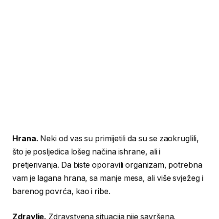
Hrana.
Neki od vas su primijetili da su se zaokruglili,
što je posljedica lošeg načina ishrane, ali i
pretjerivanja. Da biste oporavili organizam, potrebna
vam je lagana hrana, sa manje mesa, ali više svježeg i
barenog povrća, kao i ribe.
Zdravlje.
Zdravstvena situacija nije savršena.