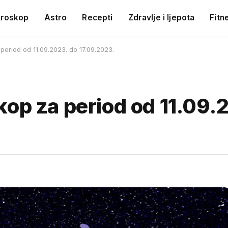
roskop
Astro
Recepti
Zdravlje i ljepota
Fitn
period od 11.09.2023. do 17.09.2023.
kop za period od 11.09.