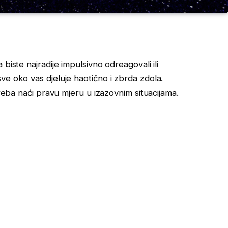
biste najradije impulsivno odreagovali ili
ve oko vas djeluje haotično i zbrda zdola.
Treba naći pravu mjeru u izazovnim situacijama.