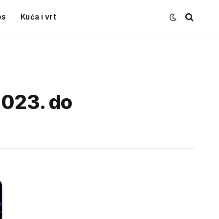
es
Kuća i vrt
2023. do