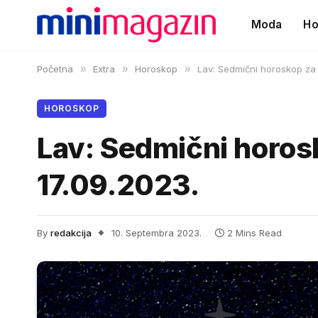
Moda
Ho
Početna
»
Extra
»
Horoskop
»
Lav: Sedmični horoskop za 
HOROSKOP
Lav: Sedmični horos
17.09.2023.
By
redakcija
10. Septembra 2023.
2 Mins Read