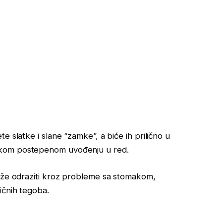
e slatke i slane “zamke”, a biće ih prilično u
ekom postepenom uvođenju u red.
ože odraziti kroz probleme sa stomakom,
ičnih tegoba.