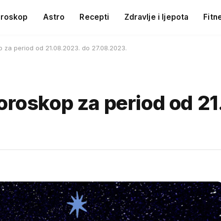
roskop
Astro
Recepti
Zdravlje i ljepota
Fitn
p za period od 21.08.2023. do 27.08.2023.
horoskop za period od 2