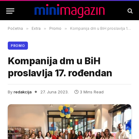
Početna
»
Extra
»
Promo
»
Kompanija dm u BiH proslavlja 17. rođendan
PROMO
Kompanija dm u BiH
proslavlja 17. rođendan
By
redakcija
27. Juna 2023.
3 Mins Read