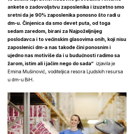
ankete o zadovoljstvu zaposlenika i izuzetno smo
sretni da je 90% zaposlenika ponosno što radi u
dm-u. Činjenica da smo devet puta, od toga
sedam zaredom, birani za Najpoželjnijeg
poslodavca i to većinskim glasovima onih, koji nisu
zaposlenici dm-a nas takođe čini ponosnim i
ujedno nas motiviše da i u budućnosti radimo sa
žarom, istim ali i jačim nego do sada“
izjavila je
Emina Mušinović, voditeljica resora Ljudskih resursa
u dm-u BiH.