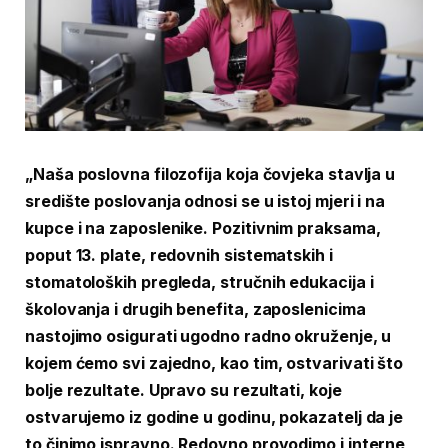
„Naša poslovna filozofija koja čovjeka stavlja u
središte poslovanja odnosi se u istoj mjeri i na
kupce i na zaposlenike. Pozitivnim praksama,
poput 13. plate, redovnih sistematskih i
stomatoloških pregleda, stručnih edukacija i
školovanja i drugih benefita, zaposlenicima
nastojimo osigurati ugodno radno okruženje, u
kojem ćemo svi zajedno, kao tim, ostvarivati što
bolje rezultate. Upravo su rezultati, koje
ostvarujemo iz godine u godinu, pokazatelj da je
to činimo ispravno. Redovno provodimo i interne