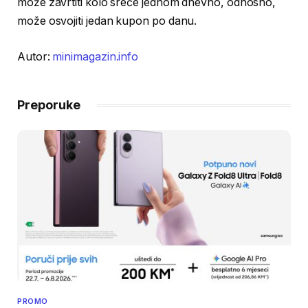
može zavrtiti kolo sreće jednom dnevno, odnosno,
može osvojiti jedan kupon po danu.
Autor:
minimagazin.info
Preporuke
PROMO