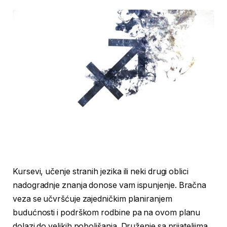
Kursevi, učenje stranih jezika ili neki drugi oblici
nadogradnje znanja donose vam ispunjenje. Bračna
veza se učvršćuje zajedničkim planiranjem
budućnosti i podrškom rodbine pa na ovom planu
dolazi do velikih poboljšanja. Druženje sa prijateljima