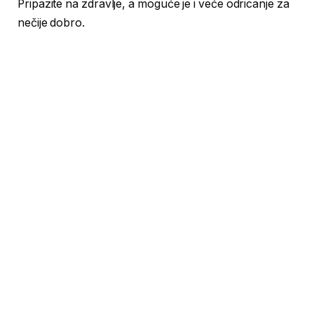
Pripazite na zdravlje, a moguće je i veće odricanje za
nečije dobro.