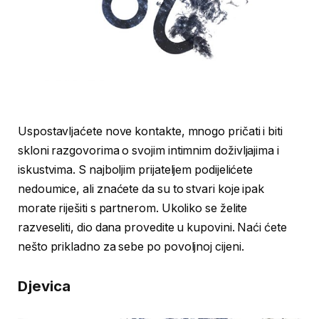
Uspostavljaćete nove kontakte, mnogo pričati i biti
skloni razgovorima o svojim intimnim doživljajima i
iskustvima. S najboljim prijateljem podijelićete
nedoumice, ali znaćete da su to stvari koje ipak
morate riješiti s partnerom. Ukoliko se želite
razveseliti, dio dana provedite u kupovini. Naći ćete
nešto prikladno za sebe po povoljnoj cijeni.
Djevica