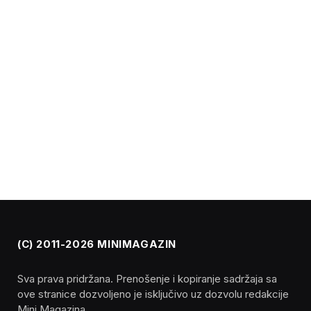
(C) 2011-2026 MINIMAGAZIN
Sva prava pridržana. Prenošenje i kopiranje sadržaja sa
ove stranice dozvoljeno je isključivo uz dozvolu redakcije
Mini Magazina.