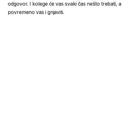
odgovor. I kolege će vas svaki čas nešto trebati, a
povremeno vas i gnjaviti.