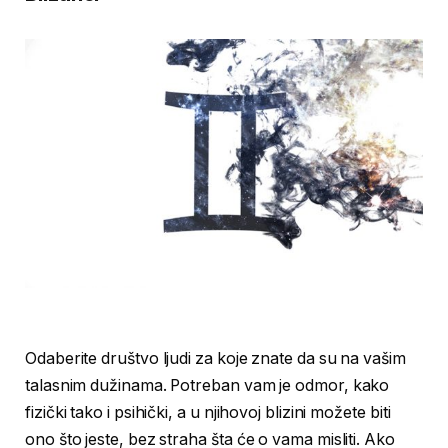
Odaberite društvo ljudi za koje znate da su na vašim
talasnim dužinama. Potreban vam je odmor, kako
fizički tako i psihički, a u njihovoj blizini možete biti
ono što jeste, bez straha šta će o vama misliti. Ako