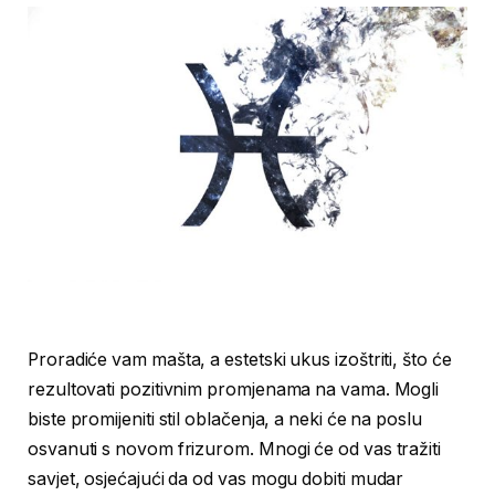
Proradiće vam mašta, a estetski ukus izoštriti, što će
rezultovati pozitivnim promjenama na vama. Mogli
biste promijeniti stil oblačenja, a neki će na poslu
osvanuti s novom frizurom. Mnogi će od vas tražiti
savjet, osjećajući da od vas mogu dobiti mudar