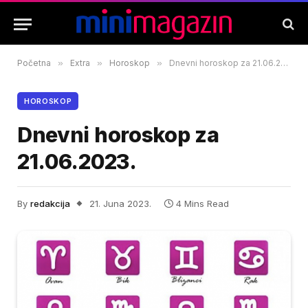
Početna
»
Extra
»
Horoskop
»
Dnevni horoskop za 21.06.2023.
HOROSKOP
Dnevni horoskop za
21.06.2023.
By
redakcija
21. Juna 2023.
4 Mins Read