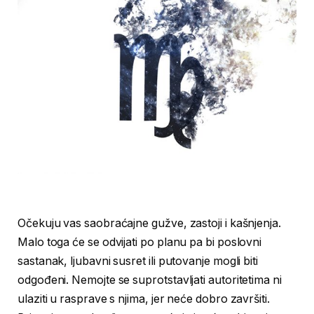
Očekuju vas saobraćajne gužve, zastoji i kašnjenja.
Malo toga će se odvijati po planu pa bi poslovni
sastanak, ljubavni susret ili putovanje mogli biti
odgođeni. Nemojte se suprotstavljati autoritetima ni
ulaziti u rasprave s njima, jer neće dobro završiti.