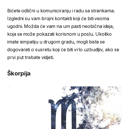
Bićete odlični u komuniciranju i radu sa strankama.
Izgledni su vam brojni kontakti koji će biti veoma
ugodni. Možda će vam na um pasti neobična ideja,
koja se može pokazati korisnom u poslu. Ukoliko
imate simpatiju u drugom gradu, mogli biste se
dogovarati o susretu koji će biti vrlo uzbudljiv, ako se
prvi put trebate vidjeti.
Škorpija