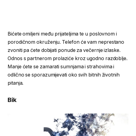
Bićete omiljeni među prijateljima te u poslovnom i
porodičnom okruženju. Telefon će vam neprestano
zvoniti pa ćete dobijati ponude za večernje izlaske.
Odnos s partnerom prolaziće kroz ugodno razdoblje.
Manje ćete se zamarati sumnjama i strahovima i
odlično se sporazumijevati oko svih bitnih životnih
pitanja.
Bik