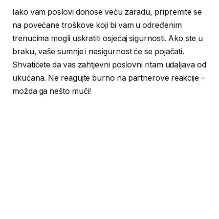
Iako vam poslovi donose veću zaradu, pripremite se
na povećane troškove koji bi vam u određenim
trenucima mogli uskratiti osjećaj sigurnosti. Ako ste u
braku, vaše sumnje i nesigurnost će se pojačati.
Shvatićete da vas zahtjevni poslovni ritam udaljava od
ukućana. Ne reagujte burno na partnerove reakcije –
možda ga nešto muči!