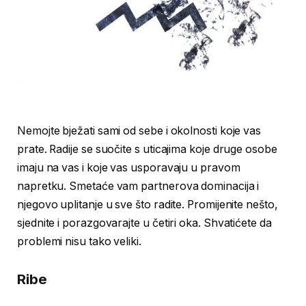
Nemojte bježati sami od sebe i okolnosti koje vas
prate. Radije se suočite s uticajima koje druge osobe
imaju na vas i koje vas usporavaju u pravom
napretku. Smetaće vam partnerova dominacija i
njegovo uplitanje u sve što radite. Promijenite nešto,
sjednite i porazgovarajte u četiri oka. Shvatićete da
problemi nisu tako veliki.
Ribe