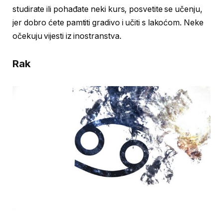
studirate ili pohađate neki kurs, posvetite se učenju,
jer dobro ćete pamtiti gradivo i učiti s lakoćom. Neke
očekuju vijesti iz inostranstva.
Rak