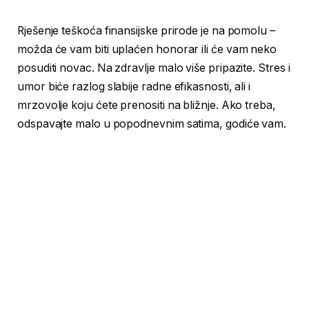
Rješenje teškoća finansijske prirode je na pomolu –
možda će vam biti uplaćen honorar ili će vam neko
posuditi novac. Na zdravlje malo više pripazite. Stres i
umor biće razlog slabije radne efikasnosti, ali i
mrzovolje koju ćete prenositi na bližnje. Ako treba,
odspavajte malo u popodnevnim satima, godiće vam.