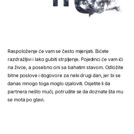
Raspoloženje će vam se često mijenjati. Bićete
razdražljivi i lako gubiti strpljenje. Pojedinci će vam ići
na živce, a posebno oni sa bahatim stavom. Odložite
bitne poslove i dogovore za neki drugi dan, jer bi se
danas mnogo toga moglo izjaloviti. Osjetite li da
partnera nešto muči, potrudite se da doznate šta mu
se mota po glavi.