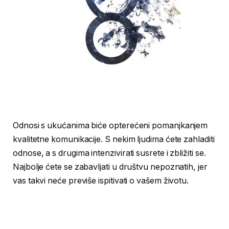
Odnosi s ukućanima biće opterećeni pomanjkanjem
kvalitetne komunikacije. S nekim ljudima ćete zahladiti
odnose, a s drugima intenzivirati susrete i zbližiti se.
Najbolje ćete se zabavljati u društvu nepoznatih, jer
vas takvi neće previše ispitivati o vašem životu.