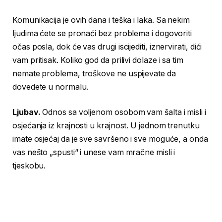
Komunikacija je ovih dana i teška i laka. Sa nekim
ljudima ćete se pronaći bez problema i dogovoriti
očas posla, dok će vas drugi iscijediti, iznervirati, dići
vam pritisak. Koliko god da prilivi dolaze i sa tim
nemate problema, troškove ne uspijevate da
dovedete u normalu.
Ljubav.
Odnos sa voljenom osobom vam šalta i misli i
osjećanja iz krajnosti u krajnost. U jednom trenutku
imate osjećaj da je sve savršeno i sve moguće, a onda
vas nešto „spusti“ i unese vam mračne misli i
tjeskobu.