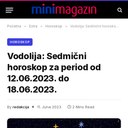
Početna
»
Extra
»
Horoskop
»
Vodolija: Sedmični horoskop za period od 12.06.2023. do 18.06.2023.
HOROSKOP
Vodolija: Sedmični
horoskop za period od
12.06.2023. do
18.06.2023.
By
redakcija
11. Juna 2023.
2 Mins Read