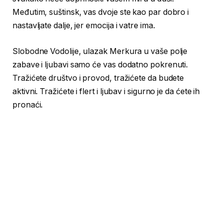
Međutim, suštinsk, vas dvoje ste kao par dobro i
nastavljate dalje, jer emocija i vatre ima.
Slobodne Vodolije, ulazak Merkura u vaše polje
zabave i ljubavi samo će vas dodatno pokrenuti.
Tražićete društvo i provod, tražićete da budete
aktivni. Tražićete i flert i ljubav i sigurno je da ćete ih
pronaći.