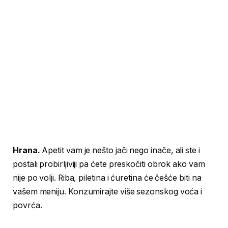
Hrana.
Apetit vam je nešto jači nego inače, ali ste i
postali probirljiviji pa ćete preskočiti obrok ako vam
nije po volji. Riba, piletina i ćuretina će češće biti na
vašem meniju. Konzumirajte više sezonskog voća i
povrća.