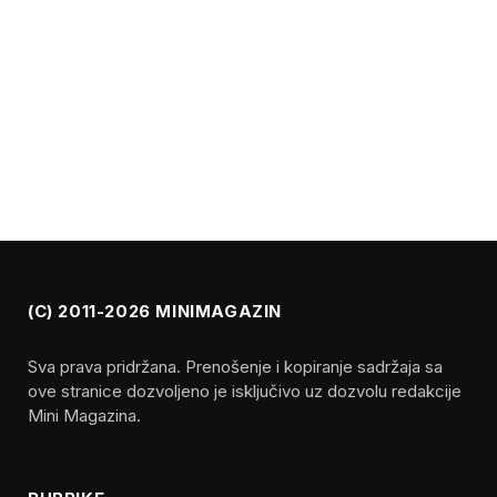
(C) 2011-2026 MINIMAGAZIN
Sva prava pridržana. Prenošenje i kopiranje sadržaja sa
ove stranice dozvoljeno je isključivo uz dozvolu redakcije
Mini Magazina.