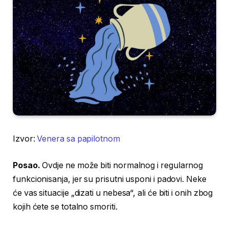
Izvor:
Venera sa papilotnom
Posao.
Ovdje ne može biti normalnog i regularnog
funkcionisanja, jer su prisutni usponi i padovi. Neke
će vas situacije „dizati u nebesa“, ali će biti i onih zbog
kojih ćete se totalno smoriti.