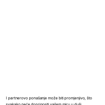
I partnerovo ponašanje može biti promjenjivo, što
svakako neće doprinositi vašem miru u duši.