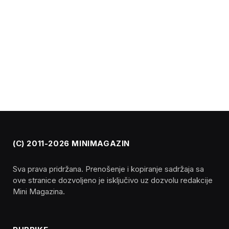
(C) 2011-2026 MINIMAGAZIN
Sva prava pridržana. Prenošenje i kopiranje sadržaja sa
ove stranice dozvoljeno je isključivo uz dozvolu redakcije
Mini Magazina.