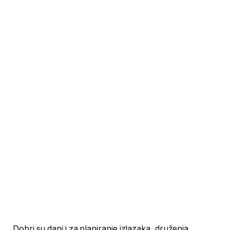
Dobri su dani i za planiranje izlazaka, druženja,