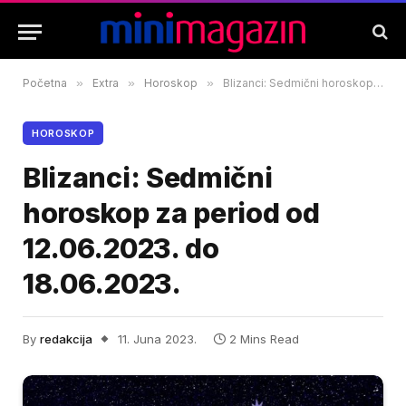
Početna
»
Extra
»
Horoskop
»
Blizanci: Sedmični horoskop za period od 12.06.2023. do 18.06.2023.
HOROSKOP
Blizanci: Sedmični
horoskop za period od
12.06.2023. do
18.06.2023.
By
redakcija
11. Juna 2023.
2 Mins Read