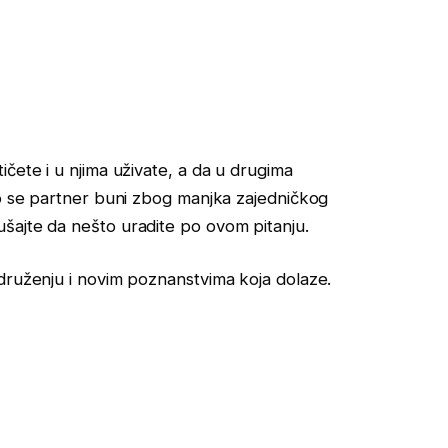
čete i u njima uživate, a da u drugima
ko se partner buni zbog manjka zajedničkog
šajte da nešto uradite po ovom pitanju.
druženju i novim poznanstvima koja dolaze.