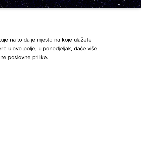
je na to da je mjesto na koje ulažete
re u ovo polje, u ponedjeljak, daće više
jne poslovne prilike.