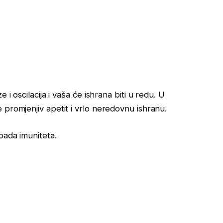
 i oscilacija i vaša će ishrana biti u redu. U
 promjenjiv apetit i vrlo neredovnu ishranu.
pada imuniteta.