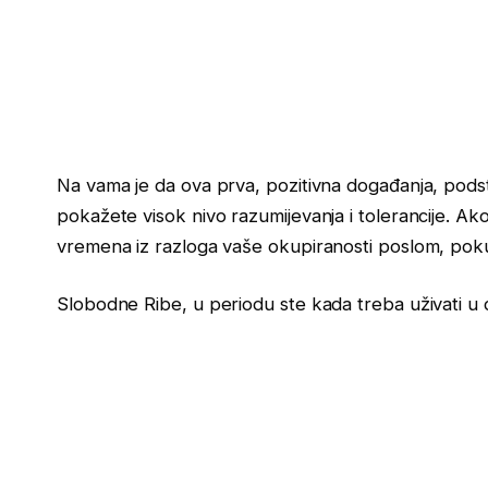
Na vama je da ova prva, pozitivna događanja, podsti
pokažete visok nivo razumijevanja i tolerancije. A
vremena iz razloga vaše okupiranosti poslom, poku
Slobodne Ribe, u periodu ste kada treba uživati u 