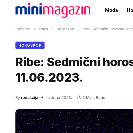
Moda
Ho
Početna
»
Extra
»
Horoskop
»
Ribe: Sedmični horoskop za
HOROSKOP
Ribe: Sedmični horo
11.06.2023.
By
redakcija
4. Juna 2023.
2 Mins Read