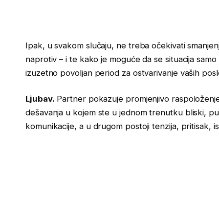
Ipak, u svakom slučaju, ne treba očekivati smanjen
naprotiv – i te kako je moguće da se situacija sam
izuzetno povoljan period za ostvarivanje vaših poslov
Ljubav.
Partner pokazuje promjenjivo raspoloženje i
dešavanja u kojem ste u jednom trenutku bliski, puni
komunikacije, a u drugom postoji tenzija, pritisak, i