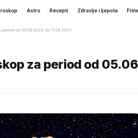
roskop
Astro
Recepti
Zdravlje i ljepota
Fitn
 period od 05.06.2023. do 11.06.2023.
skop za period od 05.0