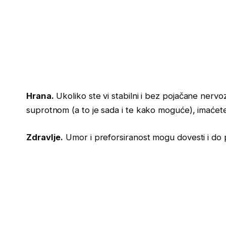
Hrana.
Ukoliko ste vi stabilni i bez pojačane nervoze
suprotnom (a to je sada i te kako moguće), imaćete
Zdravlje.
Umor i preforsiranost mogu dovesti i do 