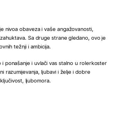
je nivoa obaveza i vaše angažovanosti,
o zahuktava. Sa druge strane gledano, ovo je
nih težnji i ambicija.
 ponašanje i uvlači vas stalno u rolerkoster
 razumijevanja, ljubavi i želje i dobre
sključivost, ljubomora.