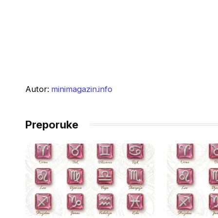
Autor:
minimagazin.info
Preporuke