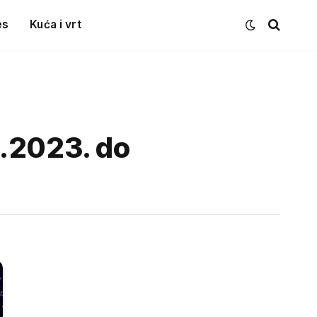
es
Kuća i vrt
6.2023. do