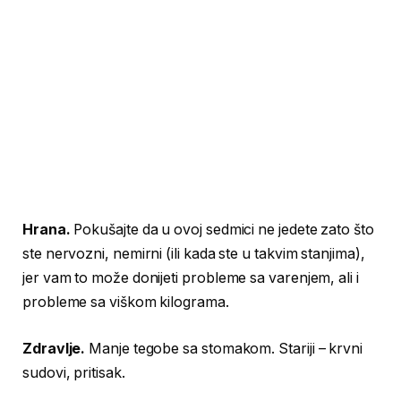
Hrana.
Pokušajte da u ovoj sedmici ne jedete zato što
ste nervozni, nemirni (ili kada ste u takvim stanjima),
jer vam to može donijeti probleme sa varenjem, ali i
probleme sa viškom kilograma.
Zdravlje.
Manje tegobe sa stomakom. Stariji – krvni
sudovi, pritisak.