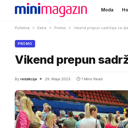
Moda
Ho
Početna
»
Extra
»
Promo
»
Vikend prepun sadržaja za dje
PROMO
Vikend prepun sadrža
By
redakcija
29. Maja 2023.
1 Mins Read