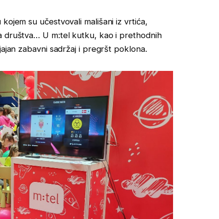
kojem su učestvovali mališani iz vrtića,
a društva… U m:tel kutku, kao i prethodnih
jajan zabavni sadržaj i pregršt poklona.