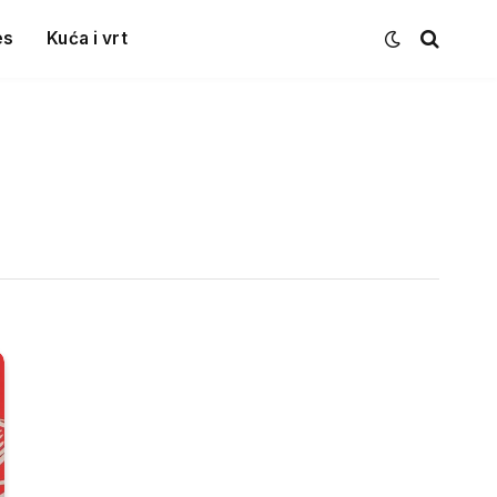
es
Kuća i vrt