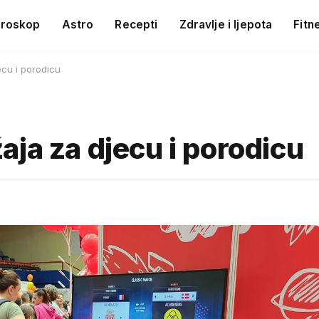
roskop
Astro
Recepti
Zdravlje i ljepota
Fitn
cu i porodicu
ja za djecu i porodicu