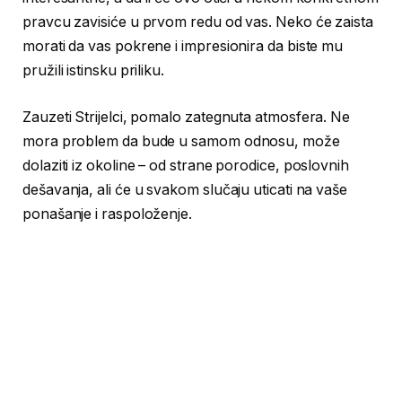
pravcu zavisiće u prvom redu od vas. Neko će zaista
morati da vas pokrene i impresionira da biste mu
pružili istinsku priliku.
Zauzeti Strijelci, pomalo zategnuta atmosfera. Ne
mora problem da bude u samom odnosu, može
dolaziti iz okoline – od strane porodice, poslovnih
dešavanja, ali će u svakom slučaju uticati na vaše
ponašanje i raspoloženje.