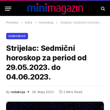
Početna
»
Extra
»
Horoskop
»
Strijelac: Sedmični horoskop za period od 29.05.2023. do 04.06.2023.
HOROSKOP
Strijelac: Sedmični
horoskop za period od
29.05.2023. do
04.06.2023.
By
redakcija
28. Maja 2023.
2 Mins Read