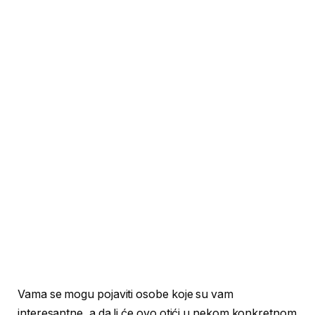
Vama se mogu pojaviti osobe koje su vam
interesantne, a da li će ovo otići u nekom konkretnom