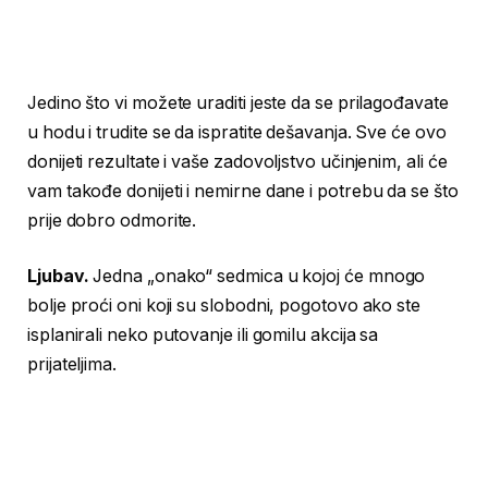
Jedino što vi možete uraditi jeste da se prilagođavate
u hodu i trudite se da ispratite dešavanja. Sve će ovo
donijeti rezultate i vaše zadovoljstvo učinjenim, ali će
vam takođe donijeti i nemirne dane i potrebu da se što
prije dobro odmorite.
Ljubav.
Jedna „onako“ sedmica u kojoj će mnogo
bolje proći oni koji su slobodni, pogotovo ako ste
isplanirali neko putovanje ili gomilu akcija sa
prijateljima.