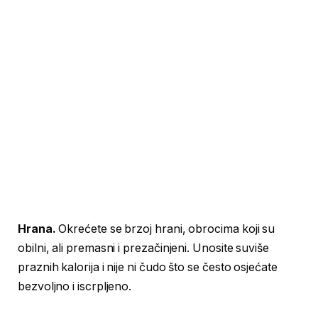
Hrana.
Okrećete se brzoj hrani, obrocima koji su
obilni, ali premasni i prezačinjeni. Unosite suviše
praznih kalorija i nije ni čudo što se često osjećate
bezvoljno i iscrpljeno.