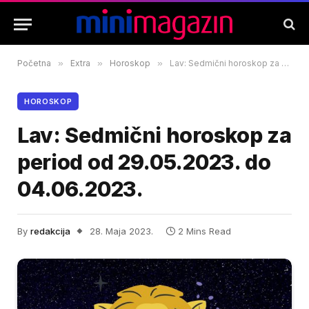
Početna
»
Extra
»
Horoskop
»
Lav: Sedmični horoskop za period od 29.05.2023. do 04.06.2023.
HOROSKOP
Lav: Sedmični horoskop za
period od 29.05.2023. do
04.06.2023.
By
redakcija
28. Maja 2023.
2 Mins Read