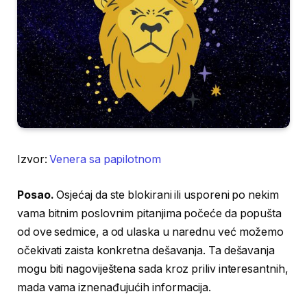
Izvor:
Venera sa papilotnom
Posao.
Osjećaj da ste blokirani ili usporeni po nekim
vama bitnim poslovnim pitanjima počeće da popušta
od ove sedmice, a od ulaska u narednu već možemo
očekivati zaista konkretna dešavanja. Ta dešavanja
mogu biti nagoviještena sada kroz priliv interesantnih,
mada vama iznenađujućih informacija.