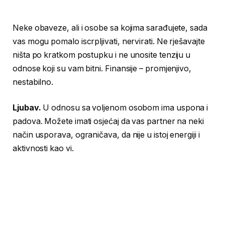
Neke obaveze, ali i osobe sa kojima sarađujete, sada
vas mogu pomalo iscrpljivati, nervirati. Ne rješavajte
ništa po kratkom postupku i ne unosite tenziju u
odnose koji su vam bitni. Finansije – promjenjivo,
nestabilno.
Ljubav.
U odnosu sa voljenom osobom ima uspona i
padova. Možete imati osjećaj da vas partner na neki
način usporava, ograničava, da nije u istoj energiji i
aktivnosti kao vi.