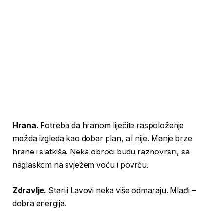
Hrana.
Potreba da hranom liječite raspoloženje
možda izgleda kao dobar plan, ali nije. Manje brze
hrane i slatkiša. Neka obroci budu raznovrsni, sa
naglaskom na svježem voću i povrću.
Zdravlje.
Stariji Lavovi neka više odmaraju. Mlađi –
dobra energija.