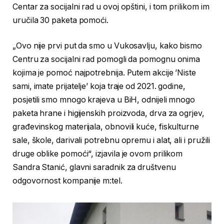
Centar za socijalni rad u ovoj opštini, i tom prilikom im
uručila 30 paketa pomoći.
„Ovo nije prvi put da smo u Vukosavlju, kako bismo
Centru za socijalni rad pomogli da pomognu onima
kojima je pomoć najpotrebnija. Putem akcije ’Niste
sami, imate prijatelje’ koja traje od 2021. godine,
posjetili smo mnogo krajeva u BiH, odnijeli mnogo
paketa hrane i higijenskih proizvoda, drva za ogrjev,
građevinskog materijala, obnovili kuće, fiskulturne
sale, škole, darivali potrebnu opremu i alat, ali i pružili
druge oblike pomoći“, izjavila je ovom prilikom
Sandra Stanić, glavni saradnik za društvenu
odgovornost kompanije m:tel.