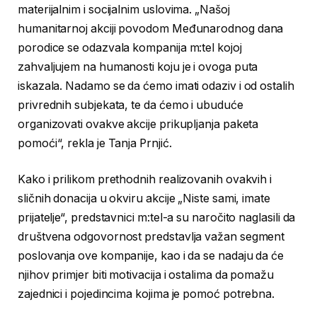
materijalnim i socijalnim uslovima. „Našoj
humanitarnoj akciji povodom Međunarodnog dana
porodice se odazvala kompanija m:tel kojoj
zahvaljujem na humanosti koju je i ovoga puta
iskazala. Nadamo se da ćemo imati odaziv i od ostalih
privrednih subjekata, te da ćemo i ubuduće
organizovati ovakve akcije prikupljanja paketa
pomoći“, rekla je Tanja Prnjić.
Kako i prilikom prethodnih realizovanih ovakvih i
sličnih donacija u okviru akcije „Niste sami, imate
prijatelje“, predstavnici m:tel-a su naročito naglasili da
društvena odgovornost predstavlja važan segment
poslovanja ove kompanije, kao i da se nadaju da će
njihov primjer biti motivacija i ostalima da pomažu
zajednici i pojedincima kojima je pomoć potrebna.