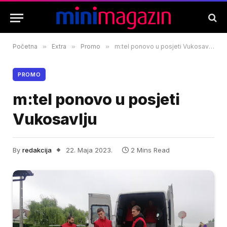
Početna
»
Extra
»
Promo
»
m:tel ponovo u posjeti Vukosavlju
PROMO
m:tel ponovo u posjeti
Vukosavlju
By
redakcija
22. Maja 2023.
2 Mins Read