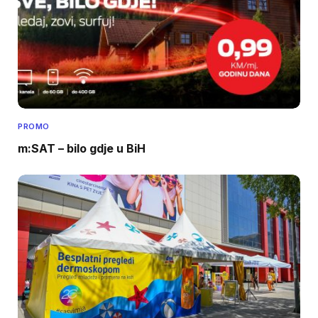
PROMO
m:SAT – bilo gdje u BiH