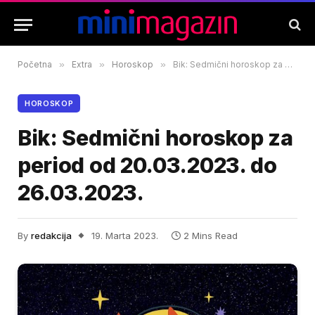
Početna
»
Extra
»
Horoskop
»
Bik: Sedmični horoskop za period od 20.03.2023. do 26.03.2023.
HOROSKOP
Bik: Sedmični horoskop za
period od 20.03.2023. do
26.03.2023.
By
redakcija
19. Marta 2023.
2 Mins Read