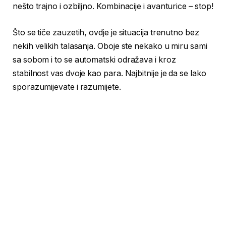
nešto trajno i ozbiljno. Kombinacije i avanturice – stop!
Što se tiče zauzetih, ovdje je situacija trenutno bez
nekih velikih talasanja. Oboje ste nekako u miru sami
sa sobom i to se automatski odražava i kroz
stabilnost vas dvoje kao para. Najbitnije je da se lako
sporazumijevate i razumijete.