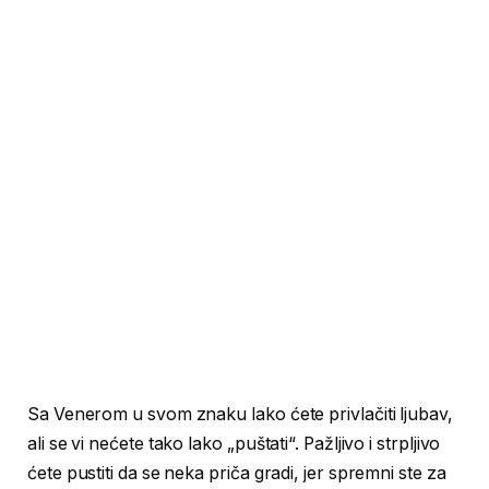
Sa Venerom u svom znaku lako ćete privlačiti ljubav,
ali se vi nećete tako lako „puštati“. Pažljivo i strpljivo
ćete pustiti da se neka priča gradi, jer spremni ste za