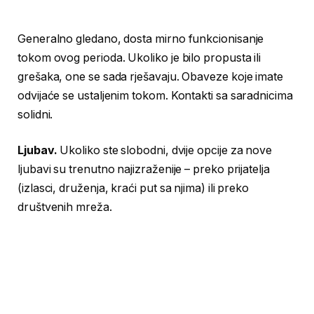
Generalno gledano, dosta mirno funkcionisanje
tokom ovog perioda. Ukoliko je bilo propusta ili
grešaka, one se sada rješavaju. Obaveze koje imate
odvijaće se ustaljenim tokom. Kontakti sa saradnicima
solidni.
Ljubav.
Ukoliko ste slobodni, dvije opcije za nove
ljubavi su trenutno najizraženije – preko prijatelja
(izlasci, druženja, kraći put sa njima) ili preko
društvenih mreža.