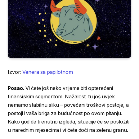
Izvor:
Venera sa papilotnom
Posao.
Vi ćete još neko vrijeme biti opterećeni
finansijskim segmentom. Nažalost, tu još uvijek
nemamo stabilnu sliku – povećani troškovi postoje, a
postoji i vaša briga za budućnost po ovom pitanju.
Kako god da trenutno izgleda, situacije će se posložiti
u narednim mjesecima i vi ćete doći na zelenu granu.