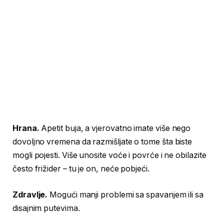
Hrana.
Apetit buja, a vjerovatno imate više nego
dovoljno vremena da razmišljate o tome šta biste
mogli pojesti. Više unosite voće i povrće i ne obilazite
često frižider – tu je on, neće pobjeći.
Zdravlje.
Mogući manji problemi sa spavanjem ili sa
disajnim putevima.