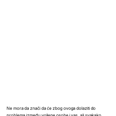
Ne mora da znači da će zbog ovoga dolaziti do
problema između voljene osobe i vas, ali svakako