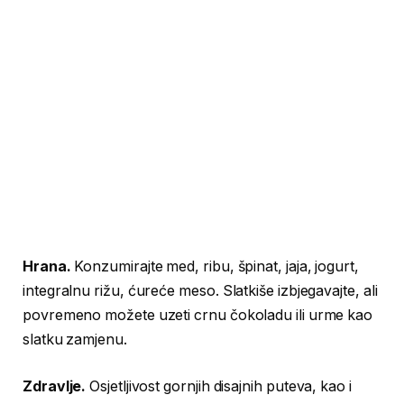
Hrana.
Konzumirajte med, ribu, špinat, jaja, jogurt,
integralnu rižu, ćureće meso. Slatkiše izbjegavajte, ali
povremeno možete uzeti crnu čokoladu ili urme kao
slatku zamjenu.
Zdravlje.
Osjetljivost gornjih disajnih puteva, kao i