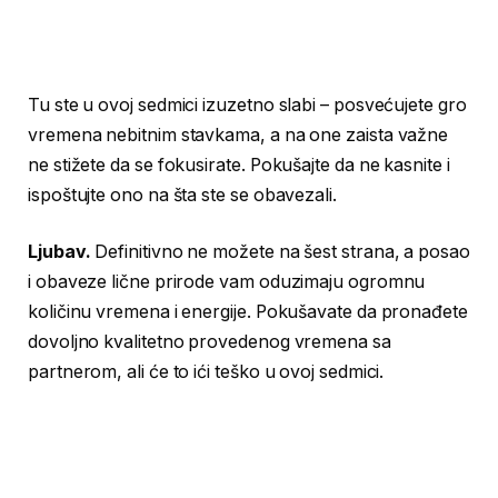
Tu ste u ovoj sedmici izuzetno slabi – posvećujete gro
vremena nebitnim stavkama, a na one zaista važne
ne stižete da se fokusirate. Pokušajte da ne kasnite i
ispoštujte ono na šta ste se obavezali.
Ljubav.
Definitivno ne možete na šest strana, a posao
i obaveze lične prirode vam oduzimaju ogromnu
količinu vremena i energije. Pokušavate da pronađete
dovoljno kvalitetno provedenog vremena sa
partnerom, ali će to ići teško u ovoj sedmici.