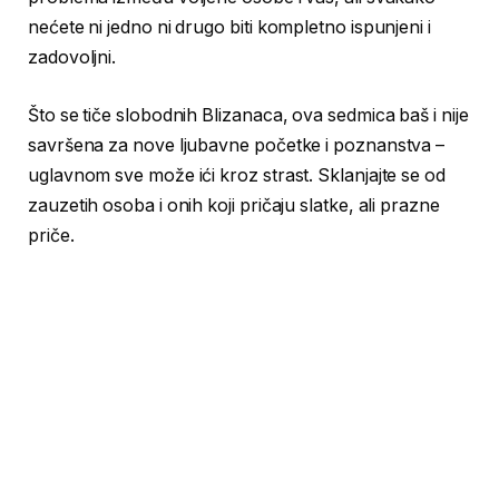
nećete ni jedno ni drugo biti kompletno ispunjeni i
zadovoljni.
Što se tiče slobodnih Blizanaca, ova sedmica baš i nije
savršena za nove ljubavne početke i poznanstva –
uglavnom sve može ići kroz strast. Sklanjajte se od
zauzetih osoba i onih koji pričaju slatke, ali prazne
priče.