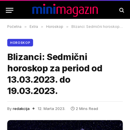
Početna
»
Extra
»
Horoskop
»
Blizanci: Sedmični horoskop za period od 13.03.2023. do 19.03.2023.
HOROSKOP
Blizanci: Sedmični
horoskop za period od
13.03.2023. do
19.03.2023.
By
redakcija
12. Marta 2023.
2 Mins Read