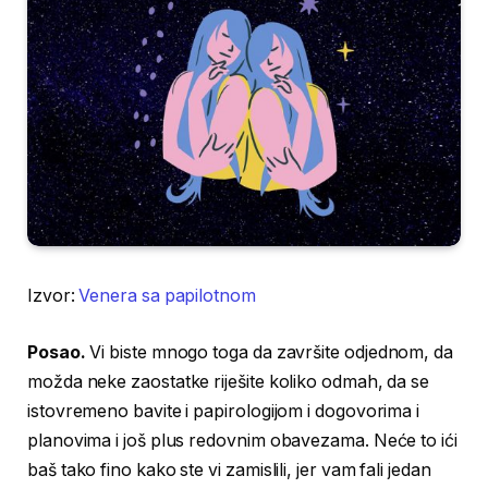
Izvor:
Venera sa papilotnom
Posao.
Vi biste mnogo toga da završite odjednom, da
možda neke zaostatke riješite koliko odmah, da se
istovremeno bavite i papirologijom i dogovorima i
planovima i još plus redovnim obavezama. Neće to ići
baš tako fino kako ste vi zamislili, jer vam fali jedan