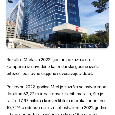
Rezultati Mtela za 2022. godinu pokazuju da je
kompanija iz navedene kalendarske godine izašla
bilježeći poslovne uspjehe i uvećavajući dobit.
Poslovnu 2022. godine Mtel je završio sa ostvarenom
dobiti od 82,27 miliona konvertibilnih maraka, što je
rast od 7,97 miliona konvertibilnih maraka, odnosno
10,72% u odnosu na rezultat ostvaren u 2021. godini.
Ukupni prihodi su uvećani za skoro 19,5 miliona