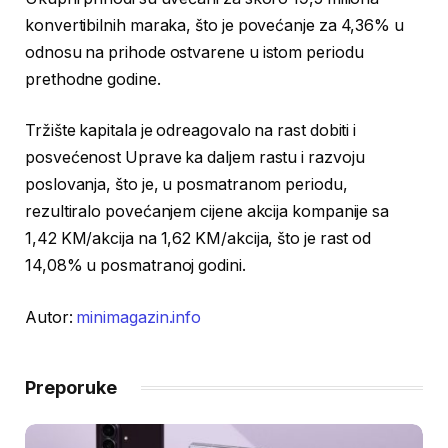
konvertibilnih maraka, što je povećanje za 4,36% u
odnosu na prihode ostvarene u istom periodu
prethodne godine.
Tržište kapitala je odreagovalo na rast dobiti i
posvećenost Uprave ka daljem rastu i razvoju
poslovanja, što je, u posmatranom periodu,
rezultiralo povećanjem cijene akcija kompanije sa
1,42 KM/akcija na 1,62 KM/akcija, što je rast od
14,08% u posmatranoj godini.
Autor:
minimagazin.info
Preporuke