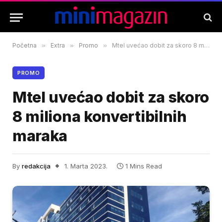
Početna
»
Extra
»
Promo
»
Mtel uvećao dobit za skoro 8 miliona konvertibilnih maraka
PROMO
Mtel uvećao dobit za skoro
8 miliona konvertibilnih
maraka
By
redakcija
1. Marta 2023.
1 Mins Read