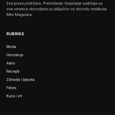
Sva prava pridržana. Prenošenje i kopiranje sadržaja sa
ove stranice dozvoljeno je isključivo uz dozvolu redakcije
Mini Magazina.
RUBRIKE
Moda
Horoskop
Astro
Recepti
Zdravlje i ljepota
Fitnes
Kuća i vrt