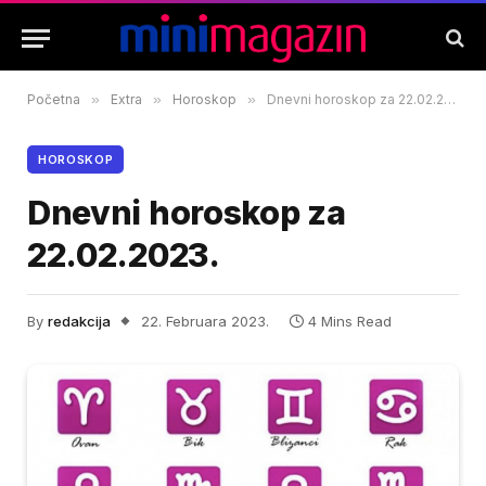
Početna
»
Extra
»
Horoskop
»
Dnevni horoskop za 22.02.2023.
HOROSKOP
Dnevni horoskop za
22.02.2023.
By
redakcija
22. Februara 2023.
4 Mins Read