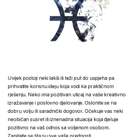
Uvijek postoji neki lakši ili teži put do uspjeha pa
prihvatite korisnu ideju koja vodi ka praktičnom
rješenju. Neko ima pozitivan uticaj na vaše kreativno
izražavanje i poslovno djelovanje. Oslonite se na
dobru volju ili saradnički dogovor. Očekuje vas neki
neobičan susret ili iznenadna situacija koja djeluje
pozitivno na vaš odnos sa voljenom osobom.
Zapitajte se šta su sve vaše prednosti.