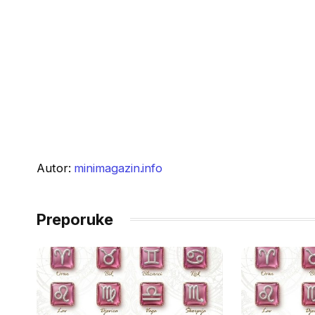
Autor:
minimagazin.info
Preporuke