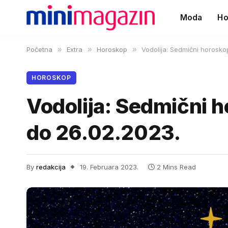
Moda
Ho
Početna
»
Extra
»
Horoskop
»
Vodolija: Sedmični horosko
HOROSKOP
Vodolija: Sedmični 
do 26.02.2023.
By
redakcija
19. Februara 2023.
2 Mins Read