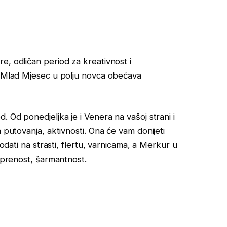
e, odličan period za kreativnost i
a. Mlad Mjesec u polju novca obećava
. Od ponedjeljka je i Venera na vašoj strani i
 putovanja, aktivnosti. Ona će vam donijeti
dodati na strasti, flertu, varnicama, a Merkur u
isprenost, šarmantnost.