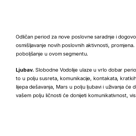
Odličan period za nove poslovne saradnje i dogovor
osmišljavanje novih poslovnih aktivnosti, promjen
poboljšanje u ovom segmentu.
Ljubav.
Slobodne Vodolije ulaze u vrlo dobar period
to u polju susreta, komunikacije, kontakata, kratkih
lijepa dešavanja, Mars u polju ljubavi i uživanja će 
vašem polju ličnosti će donijeti komunikativnost, v