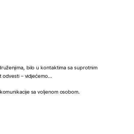
 druženjima, bilo u kontaktima sa suprotnim
ast odvesti – vidjećemo…
je komunikacije sa voljenom osobom.