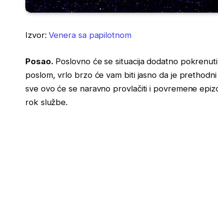
Izvor:
Venera sa papilotnom
Posao.
Poslovno će se situacija dodatno pokrenuti. 
poslom, vrlo brzo će vam biti jasno da je prethodn
sve ovo će se naravno provlačiti i povremene epizo
rok službe.