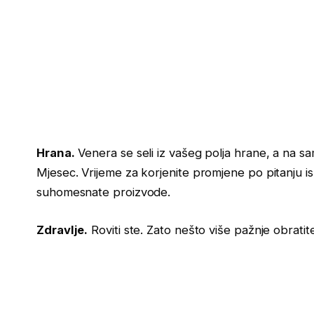
Hrana.
Venera se seli iz vašeg polja hrane, a na 
Mjesec. Vrijeme za korjenite promjene po pitanju is
suhomesnate proizvode.
Zdravlje.
Roviti ste. Zato nešto više pažnje obratite