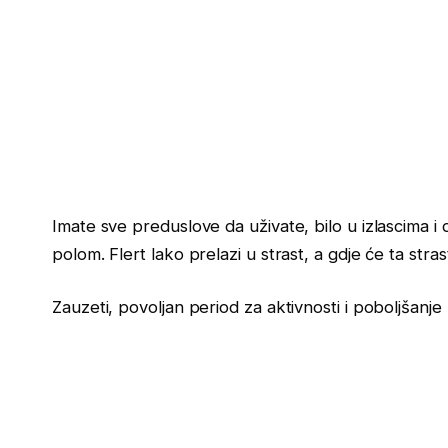
Imate sve preduslove da uživate, bilo u izlascima i
polom. Flert lako prelazi u strast, a gdje će ta str
Zauzeti, povoljan period za aktivnosti i poboljšan