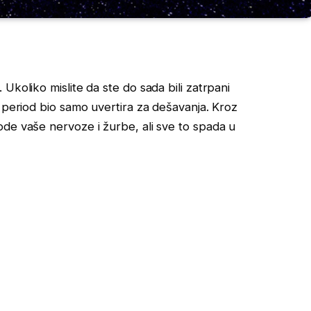
Ukoliko mislite da ste do sada bili zatrpani
i period bio samo uvertira za dešavanja. Kroz
de vaše nervoze i žurbe, ali sve to spada u