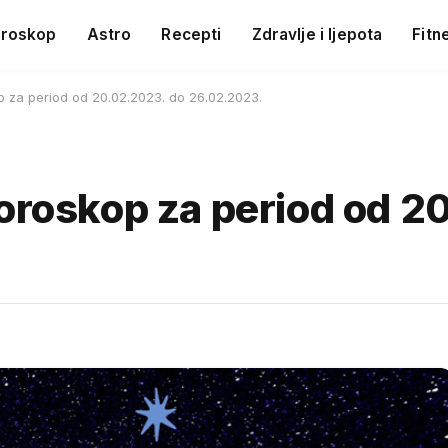
roskop
Astro
Recepti
Zdravlje i ljepota
Fitn
p za period od 20.02.2023. do 26.02.2023.
horoskop za period od 2