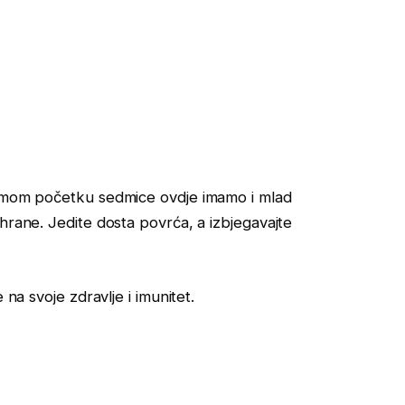
samom početku sedmice ovdje imamo i mlad
hrane. Jedite dosta povrća, a izbjegavajte
 na svoje zdravlje i imunitet.