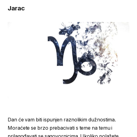
Jarac
Dan će vam biti ispunjen raznolikim dužnostima.
Moraćete se brzo prebacivati s teme na temu i
prilagođavati se sagovornicima. Ukoliko polažete