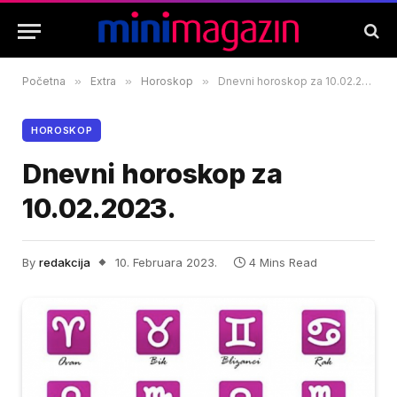
Početna
»
Extra
»
Horoskop
»
Dnevni horoskop za 10.02.2023.
HOROSKOP
Dnevni horoskop za
10.02.2023.
By
redakcija
10. Februara 2023.
4 Mins Read