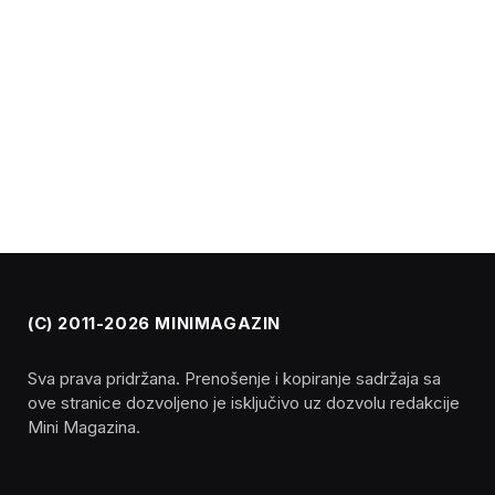
(C) 2011-2026 MINIMAGAZIN
Sva prava pridržana. Prenošenje i kopiranje sadržaja sa
ove stranice dozvoljeno je isključivo uz dozvolu redakcije
Mini Magazina.