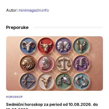
Autor:
minimagazin.info
Preporuke
HOROSKOP
Sedmični horoskop za period od 10.08.2026. do