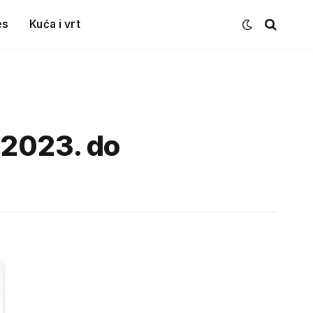
es
Kuća i vrt
.2023. do