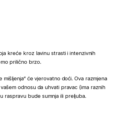
a kreće kroz lavinu strasti i intenzivnih
emo prilično brzo.
e mišljenja“ će vjerovatno doći. Ova razmjena
ći vašem odnosu da uhvati pravac (ima raznih
 raspravu bude sumnja ili preljuba.