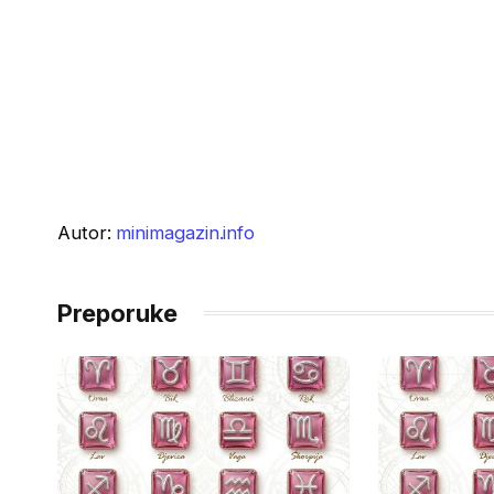
Autor:
minimagazin.info
Preporuke