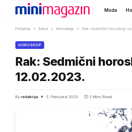
Moda
Ho
Početna
»
Extra
»
Horoskop
»
Rak: Sedmični horoskop za 
HOROSKOP
Rak: Sedmični horos
12.02.2023.
By
redakcija
5. Februara 2023.
2 Mins Read