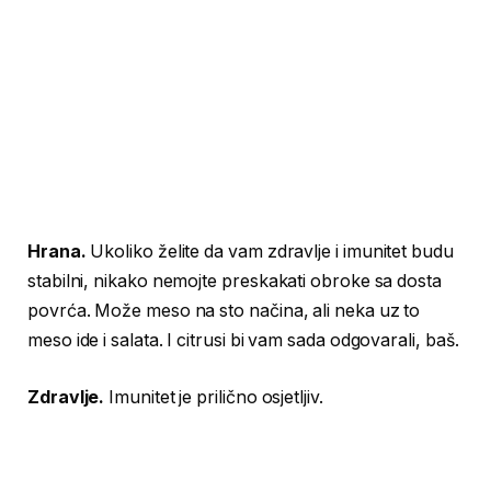
Hrana.
Ukoliko želite da vam zdravlje i imunitet budu
stabilni, nikako nemojte preskakati obroke sa dosta
povrća. Može meso na sto načina, ali neka uz to
meso ide i salata. I citrusi bi vam sada odgovarali, baš.
Zdravlje.
Imunitet je prilično osjetljiv.