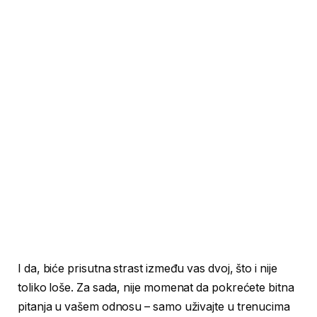
I da, biće prisutna strast između vas dvoj, što i nije
toliko loše. Za sada, nije momenat da pokrećete bitna
pitanja u vašem odnosu – samo uživajte u trenucima