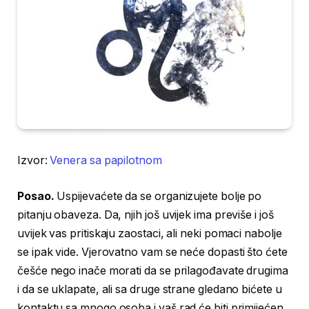
Izvor:
Venera sa papilotnom
Posao.
Uspijevaćete da se organizujete bolje po
pitanju obaveza. Da, njih još uvijek ima previše i još
uvijek vas pritiskaju zaostaci, ali neki pomaci nabolje
se ipak vide. Vjerovatno vam se neće dopasti što ćete
češće nego inače morati da se prilagođavate drugima
i da se uklapate, ali sa druge strane gledano bićete u
kontaktu sa mnogo osoba i vaš rad će biti primijećen.