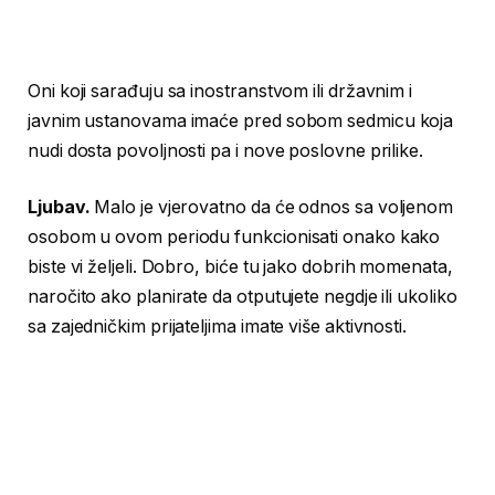
Oni koji sarađuju sa inostranstvom ili državnim i
javnim ustanovama imaće pred sobom sedmicu koja
nudi dosta povoljnosti pa i nove poslovne prilike.
Ljubav.
Malo je vjerovatno da će odnos sa voljenom
osobom u ovom periodu funkcionisati onako kako
biste vi željeli. Dobro, biće tu jako dobrih momenata,
naročito ako planirate da otputujete negdje ili ukoliko
sa zajedničkim prijateljima imate više aktivnosti.