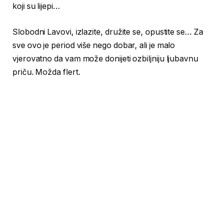
koji su lijepi…
Slobodni Lavovi, izlazite, družite se, opustite se… Za
sve ovo je period više nego dobar, ali je malo
vjerovatno da vam može donijeti ozbiljniju ljubavnu
priču. Možda flert.