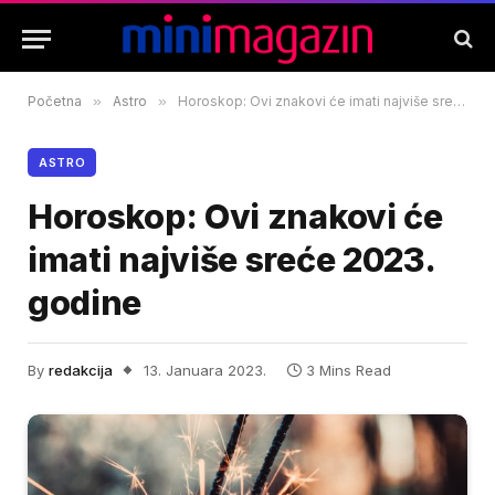
Početna
»
Astro
»
Horoskop: Ovi znakovi će imati najviše sreće 2023. godine
ASTRO
Horoskop: Ovi znakovi će
imati najviše sreće 2023.
godine
By
redakcija
13. Januara 2023.
3 Mins Read