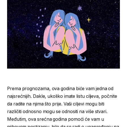
Prema prognozama, ova godina biće vam jedna od
najsrećnijih. Dakle, ukoliko imate listu ciljeva, počnite
da radite na njima što prije. Vaši ciljevi mogu biti
različiti odnosno mogu se odnositi na više stvari.
Međutim, ova srećna godina pomoći će vam u
njihovom postizanju, bilo da se radi o unapređenju na