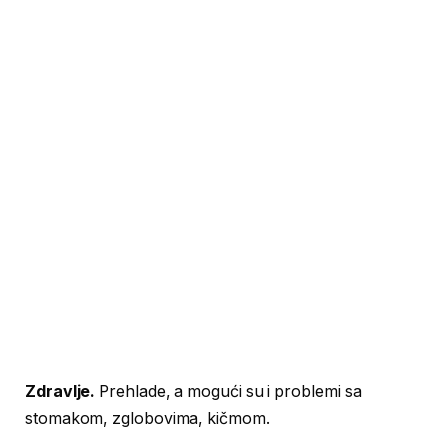
Zdravlje.
Prehlade, a mogući su i problemi sa
stomakom, zglobovima, kičmom.