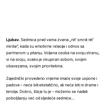
Ljubav.
Sedmica pred vama zvana „nit’ smrdi nit’
miriše“, kada su emotivne relacije i odnos sa
partnerom u pitanju. Voljena osoba na svoju stranu,
vi na svoju, svako je okupiran sobom, svojim
obavezama, svojim prioritetima.
Zajednički provedeno vrijeme imaće svoje uspone i
padove – neće biti ekstatično, ali neće biti ni drame i
tenzije. Dobro, šta je tu je – možemo se nadati
poboljšanju već od sljedeće sedmice…