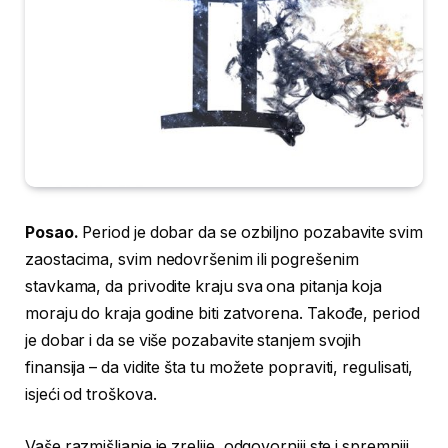
Posao.
Period je dobar da se ozbiljno pozabavite svim
zaostacima, svim nedovršenim ili pogrešenim
stavkama, da privodite kraju sva ona pitanja koja
moraju do kraja godine biti zatvorena. Takođe, period
je dobar i da se više pozabavite stanjem svojih
finansija – da vidite šta tu možete popraviti, regulisati,
isjeći od troškova.
Vaše razmišljanje je zrelije, odgovorniji ste i spremniji