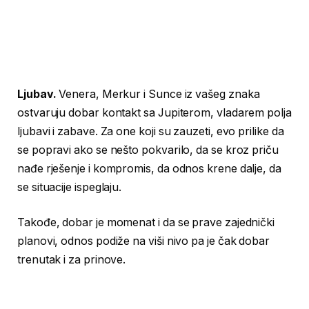
Ljubav.
Venera, Merkur i Sunce iz vašeg znaka
ostvaruju dobar kontakt sa Jupiterom, vladarem polja
ljubavi i zabave. Za one koji su zauzeti, evo prilike da
se popravi ako se nešto pokvarilo, da se kroz priču
nađe rješenje i kompromis, da odnos krene dalje, da
se situacije ispeglaju.
Takođe, dobar je momenat i da se prave zajednički
planovi, odnos podiže na viši nivo pa je čak dobar
trenutak i za prinove.