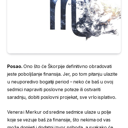
Posao.
Ono što će Škorpije definitivno obradovati
jeste poboljšanje finansija. Jer, po tom pitanju ulazite
u neuporedivo bogatiji period – neko će baš u ovoj
sedmici napraviti poslovne poteze ili ostvariti
saradnju, dobiti poslovni projekat, sve vrlo isplativo.
Venera i Merkur od sredine sedmice ulaze u polje
koje se vezuje baš za finansije, što nekima od vas
može donijeti i dodatni izvor prihoda, a svakako će