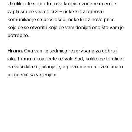
Ukoliko ste slobodni, ova količina vodene energije
zapljusnuće vas do srži – neke kroz obnovu
komunikacije sa prošlošću, neke kroz nove priče
koje će se otvoriti i koje će vam donijeti ono što vam je
potrebno.
Hrana.
Ova vam je sedmica rezervisana za dobru i
jaku hranu u kojoj ćete uživati. Sad, koliko će to uticati
na vašu kilažu, pitanje je, a povremeno možete imati i
probleme sa varenjem.