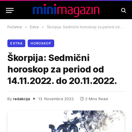
Početna
»
Extra
»
Škorpija: Sedmični horoskop za period od 14.11.2022. do 20.11.2022.
EXTRA
HOROSKOP
Škorpija: Sedmični
horoskop za period od
14.11.2022. do 20.11.2022.
By
redakcija
13. Novembra 2022.
2 Mins Read