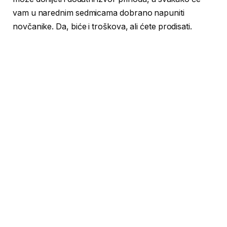
vam u narednim sedmicama dobrano napuniti
novčanike. Da, biće i troškova, ali ćete prodisati.