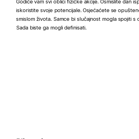
Godiće vam svi oblici fizičke akcije. Osmislite dan i
iskoristite svoje potencijale. Osjećaćete se opušte
smislom života. Samce bi slučajnost mogla spojiti 
Sada biste ga mogli definisati.