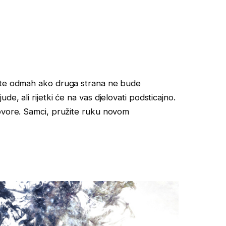
ajte odmah ako druga strana ne bude
e, ali rijetki će na vas djelovati podsticajno.
govore. Samci, pružite ruku novom