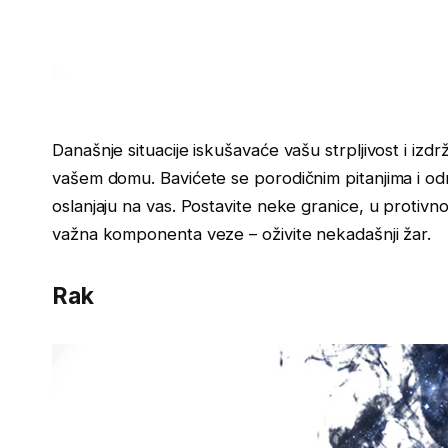
Današnje situacije iskušavaće vašu strpljivost i izdr
vašem domu. Bavićete se porodičnim pitanjima i odn
oslanjaju na vas. Postavite neke granice, u protivno
važna komponenta veze – oživite nekadašnji žar.
Rak