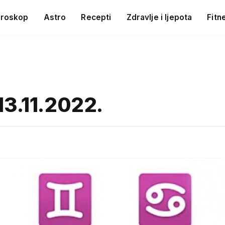
roskop
Astro
Recepti
Zdravlje i ljepota
Fitn
13.11.2022.