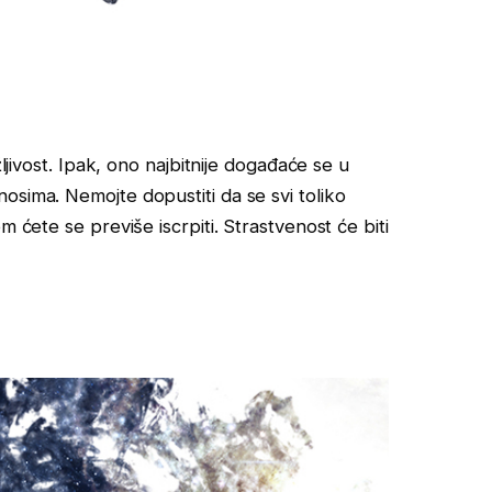
žljivost. Ipak, ono najbitnije događaće se u
osima. Nemojte dopustiti da se svi toliko
m ćete se previše iscrpiti. Strastvenost će biti