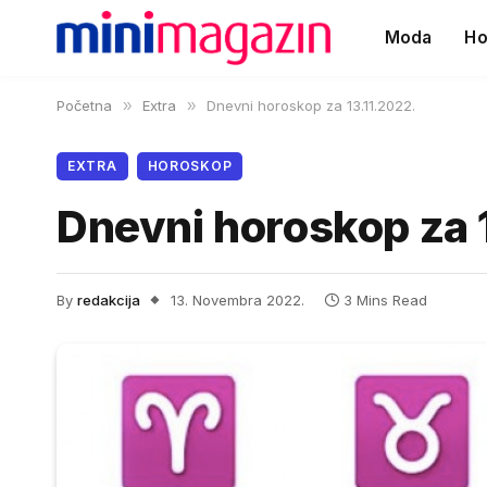
Moda
Ho
Početna
»
Extra
»
Dnevni horoskop za 13.11.2022.
EXTRA
HOROSKOP
Dnevni horoskop za 
By
redakcija
13. Novembra 2022.
3 Mins Read