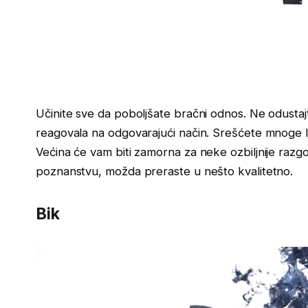
Učinite sve da poboljšate bračni odnos. Ne odust
reagovala na odgovarajući način. Srešćete mnoge ljud
Većina će vam biti zamorna za neke ozbiljnije raz
poznanstvu, možda preraste u nešto kvalitetno.
Bik