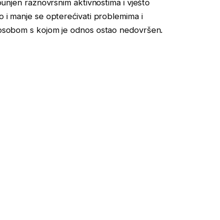
spunjen raznovrsnim aktivnostima i vješto
no i manje se opterećivati problemima i
s osobom s kojom je odnos ostao nedovršen.