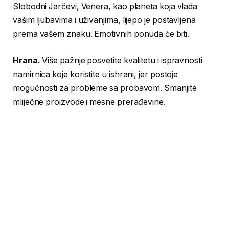
Slobodni Jarčevi, Venera, kao planeta koja vlada
vašim ljubavima i uživanjima, lijepo je postavljena
prema vašem znaku. Emotivnih ponuda će biti.
Hrana.
Više pažnje posvetite kvalitetu i ispravnosti
namirnica koje koristite u ishrani, jer postoje
mogućnosti za probleme sa probavom. Smanjite
mliječne proizvode i mesne prerađevine.