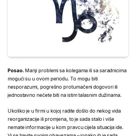
Posao.
Manji problemi sa kolegama ili sa saradnicima
mogući su u ovom periodu. To mogu biti
nesporazumi, pogrešno protumačeni dogovori ili
jednostavno nećete biti na istim talasnim dužinama.
Ukoliko je u firmi u kojoj radite došlo do nekog vida
reorganizacije ili promjena, to je sada stalo i više
nemate informacije u kom pravcu cijela situacija ide.
Vi se bavite svojim obavezama – ionako ih je sada