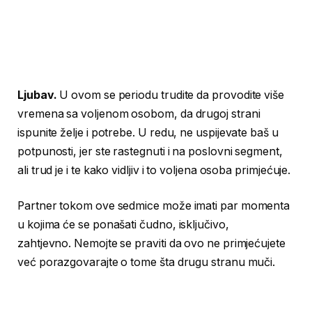
Ljubav.
U ovom se periodu trudite da provodite više
vremena sa voljenom osobom, da drugoj strani
ispunite želje i potrebe. U redu, ne uspijevate baš u
potpunosti, jer ste rastegnuti i na poslovni segment,
ali trud je i te kako vidljiv i to voljena osoba primjećuje.
Partner tokom ove sedmice može imati par momenta
u kojima će se ponašati čudno, isključivo,
zahtjevno. Nemojte se praviti da ovo ne primjećujete
već porazgovarajte o tome šta drugu stranu muči.