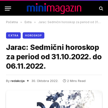
Početna
»
Extra
»
Jarac: Sedmični horoskop za period od 31.10.2022. do 06.11.2022.
EXTRA
HOROSKOP
Jarac: Sedmični horoskop
za period od 31.10.2022. do
06.11.2022.
By
redakcija
30. Oktobra 2022.
2 Mins Read