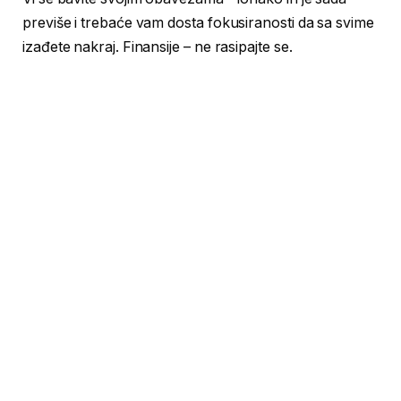
previše i trebaće vam dosta fokusiranosti da sa svime
izađete nakraj. Finansije – ne rasipajte se.