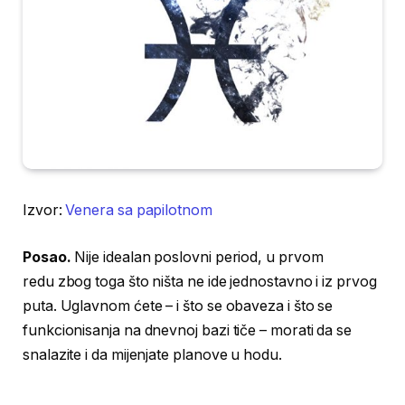
Izvor:
Venera sa papilotnom
Posao.
Nije idealan poslovni period, u prvom
redu zbog toga što ništa ne ide jednostavno i iz prvog
puta. Uglavnom ćete – i što se obaveza i što se
funkcionisanja na dnevnoj bazi tiče – morati da se
snalazite i da mijenjate planove u hodu.