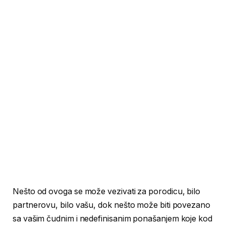
Nešto od ovoga se može vezivati za porodicu, bilo
partnerovu, bilo vašu, dok nešto može biti povezano
sa vašim čudnim i nedefinisanim ponašanjem koje kod