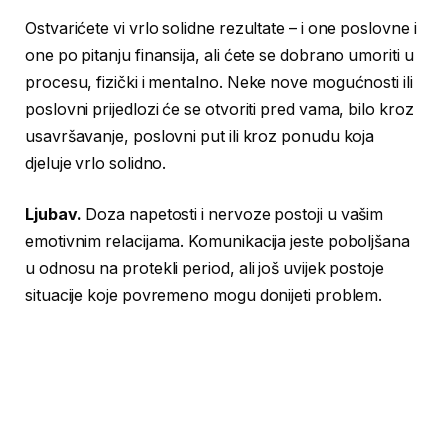
Ostvarićete vi vrlo solidne rezultate – i one poslovne i
one po pitanju finansija, ali ćete se dobrano umoriti u
procesu, fizički i mentalno. Neke nove mogućnosti ili
poslovni prijedlozi će se otvoriti pred vama, bilo kroz
usavršavanje, poslovni put ili kroz ponudu koja
djeluje vrlo solidno.
Ljubav.
Doza napetosti i nervoze postoji u vašim
emotivnim relacijama. Komunikacija jeste poboljšana
u odnosu na protekli period, ali još uvijek postoje
situacije koje povremeno mogu donijeti problem.