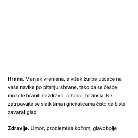
Hrana.
Manjak vremena, a višak žurbe uticaće na
vaše navike po pitanju ishrane, tako da se češće
možete hraniti nezdravo, u hodu, brzinski. Ne
zatrpavajte se slatkišima i grickalicama čisto da biste
zavarali glad.
Zdravlje.
Umor, problemi sa kožom, glavobolje.