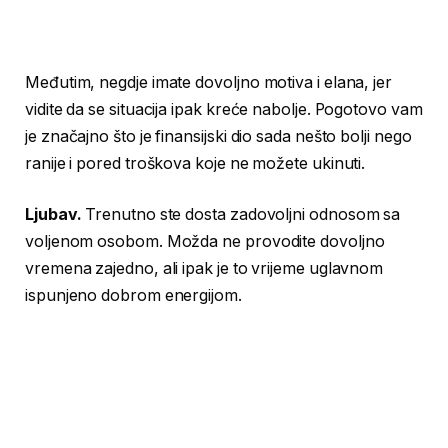
Međutim, negdje imate dovoljno motiva i elana, jer
vidite da se situacija ipak kreće nabolje. Pogotovo vam
je značajno što je finansijski dio sada nešto bolji nego
ranije i pored troškova koje ne možete ukinuti.
Ljubav.
Trenutno ste dosta zadovoljni odnosom sa
voljenom osobom. Možda ne provodite dovoljno
vremena zajedno, ali ipak je to vrijeme uglavnom
ispunjeno dobrom energijom.