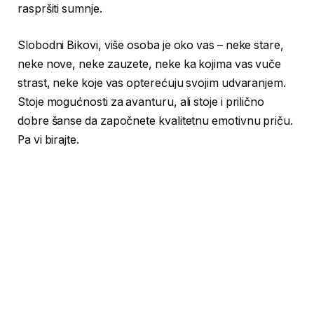
raspršiti sumnje.
Slobodni Bikovi, više osoba je oko vas – neke stare,
neke nove, neke zauzete, neke ka kojima vas vuče
strast, neke koje vas opterećuju svojim udvaranjem.
Stoje mogućnosti za avanturu, ali stoje i prilično
dobre šanse da započnete kvalitetnu emotivnu priču.
Pa vi birajte.