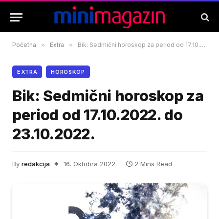
Početna
»
Extra
»
Bik: Sedmični horoskop za period od 17.10.2022. do 23.10.2022.
EXTRA
HOROSKOP
Bik: Sedmični horoskop za
period od 17.10.2022. do
23.10.2022.
By
redakcija
16. Oktobra 2022.
2 Mins Read