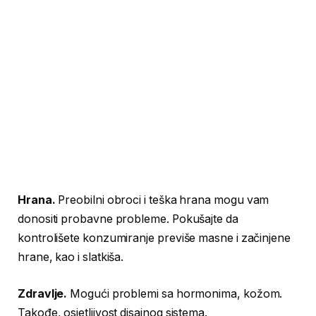
Hrana.
Preobilni obroci i teška hrana mogu vam
donositi probavne probleme. Pokušajte da
kontrolišete konzumiranje previše masne i začinjene
hrane, kao i slatkiša.
Zdravlje.
Mogući problemi sa hormonima, kožom.
Takođe, osjetljivost disajnog sistema.