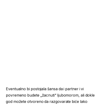
Eventualno bi postojala šansa da i partner i vi
povremeno budete „žacnuti“ ljubomorom, ali dokle
god možete otvoreno da razgovarate biće lako