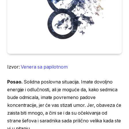
Izvor:
Venera sa papilotnom
Posao.
Solidna poslovna situacija. Imate dovoljno
energije i odlučnosti, ali je moguće da, kako sedmica
bude odmicala, imate povremeno padove
koncentracije, jer će vas stizati umor. Jer, obaveza će
zaista biti mnogo, a čini se i da su očekivanja od
strane šefova i saradnika sada prilično velika kada ste
vi u pitanju.