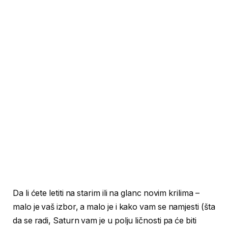
Da li ćete letiti na starim ili na glanc novim krilima –
malo je vaš izbor, a malo je i kako vam se namjesti (šta
da se radi, Saturn vam je u polju ličnosti pa će biti