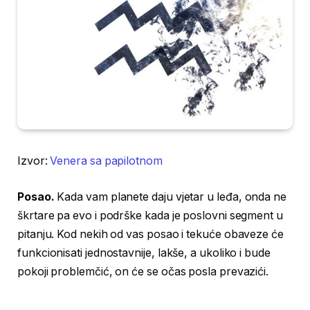
Izvor:
Venera sa papilotnom
Posao.
Kada vam planete daju vjetar u leđa, onda ne
škrtare pa evo i podrške kada je poslovni segment u
pitanju. Kod nekih od vas posao i tekuće obaveze će
funkcionisati jednostavnije, lakše, a ukoliko i bude
pokoji problemčić, on će se očas posla prevazići.