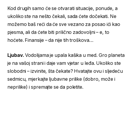
Kod drugih samo će se otvarati situacije, ponude, a
ukoliko ste na nešto čekali, sada ćete dočekati. Ne
možemo baš reći da će sve vezano za posao ići kao
pjesma, ali da ćete biti prilično zadovoljni – e, to
hoćete. Finansije – da nije tih troškova…
Ljubav.
Vodolijama je upala kašika u med. Gro planeta
je na vašoj strani i daje vam vjetar u leđa. Ukoliko ste
slobodni – izvinite, šta čekate? Hvatajte ovu i sljedeću
sedmicu, mjerkajte ljubavne prilike (dobro, može i
neprilike) i spremajte se da poletite.