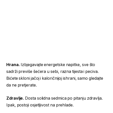
Hrana.
Izbjegavajte energetske napitke, sve što
sadrži previše šećera u sebi, razna tijesta i peciva.
Bićete skloni jačoj i kaloričnijoj ishrani, samo gledajte
da ne pretjerate.
Zdravlje.
Dosta solidna sedmica po pitanju zdravlja.
Ipak, postoji osjetljivost na prehlade.