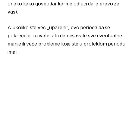
onako kako gospodar karme odluči da je pravo za
vas).
A ukoliko ste već „upareni“, evo perioda da se
pokrećete, uživate, ali i da rješavate sve eventualne
manje ili veće probleme koje ste u proteklom periodu
imali.