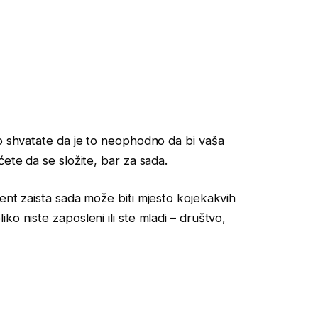
to shvatate da je to neophodno da bi vaša
ćete da se složite, bar za sada.
ent zaista sada može biti mjesto kojekakvih
o niste zaposleni ili ste mladi – društvo,