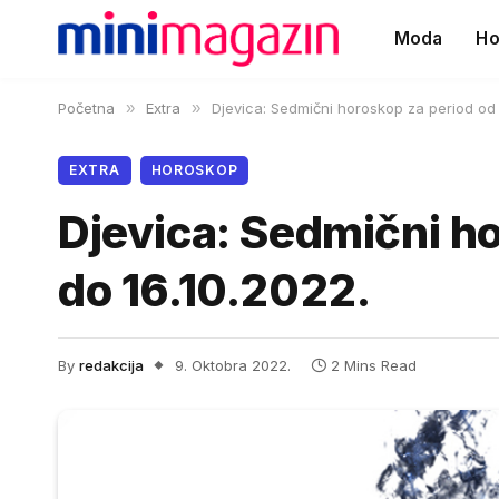
Moda
Ho
Početna
»
Extra
»
Djevica: Sedmični horoskop za period od 1
EXTRA
HOROSKOP
Djevica: Sedmični ho
do 16.10.2022.
By
redakcija
9. Oktobra 2022.
2 Mins Read