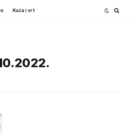
es
Kuća i vrt
.10.2022.