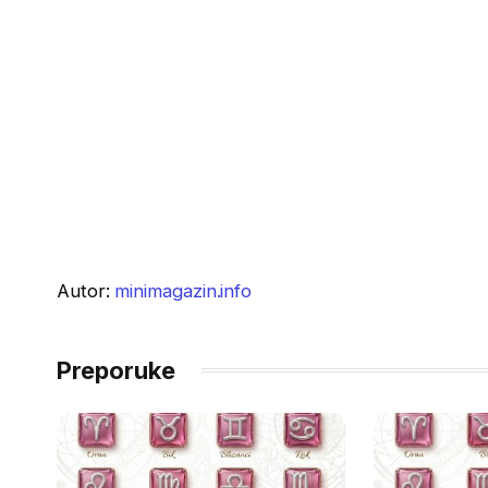
Autor:
minimagazin.info
Preporuke