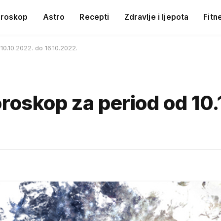
roskop
Astro
Recepti
Zdravlje i ljepota
Fitn
0.10.2022. do 16.10.2022.
roskop za period od 10