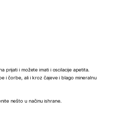
prijati i možete imati i oscilacije apetita.
 i čorbe, ali i kroz čajeve i blago mineralnu
ite nešto u načinu ishrane.