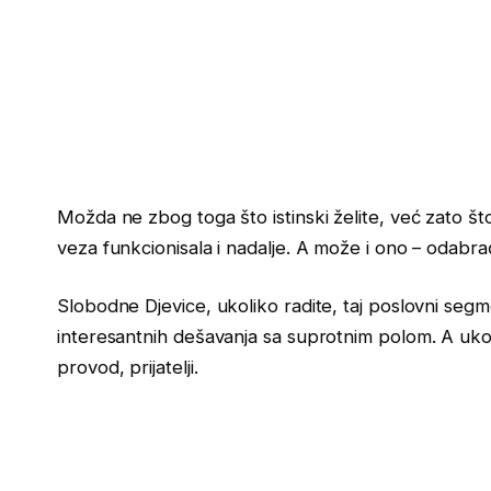
Možda ne zbog toga što istinski želite, već zato š
veza funkcionisala i nadalje. A može i ono – odabra
Slobodne Djevice, ukoliko radite, taj poslovni segm
interesantnih dešavanja sa suprotnim polom. A ukolik
provod, prijatelji.