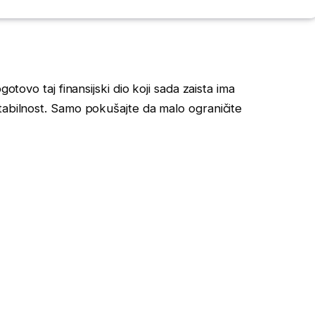
gotovo taj finansijski dio koji sada zaista ima
tabilnost. Samo pokušajte da malo ograničite