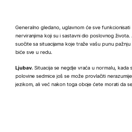
Generalno gledano, uglavnom će sve funkcionisati 
nerviranjima koji su i sastavni dio poslovnog života
suočite sa situacijama koje traže vašu punu pažnju 
biće sve u redu.
Ljubav.
Situacija se negdje vraća u normalu, kada s
polovine sedmice još se može provlačiti nerazumijev
jezikom, ali već nakon toga oboje ćete morati da se