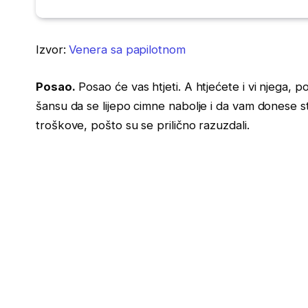
Izvor:
Venera sa papilotnom
Posao.
Posao će vas htjeti. A htjećete i vi njega, po
šansu da se lijepo cimne nabolje i da vam donese s
troškove, pošto su se prilično razuzdali.