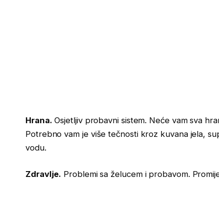
Hrana.
Osjetljiv probavni sistem. Neće vam sva hrana 
Potrebno vam je više tečnosti kroz kuvana jela, supe
vodu.
Zdravlje.
Problemi sa želucem i probavom. Promijen