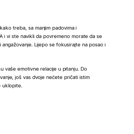
kako treba, sa manjim padovima i
. A i vi ste navikli da povremeno morate da se
i angažovanje. Lijepo se fokusirajte na posao i
u vaše emotivne relacije u pitanju. Do
anje, još vas dvoje nećete pričati istim
 uklopite.