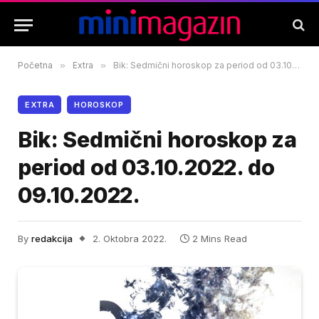
Početna
»
Extra
»
Bik: Sedmični horoskop za period od 03.10.2022. do 09.10.2022.
EXTRA
HOROSKOP
Bik: Sedmični horoskop za
period od 03.10.2022. do
09.10.2022.
By
redakcija
2. Oktobra 2022.
2 Mins Read