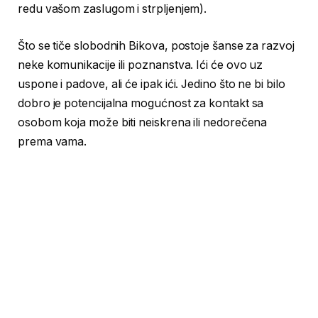
redu vašom zaslugom i strpljenjem).
Što se tiče slobodnih Bikova, postoje šanse za razvoj
neke komunikacije ili poznanstva. Ići će ovo uz
uspone i padove, ali će ipak ići. Jedino što ne bi bilo
dobro je potencijalna mogućnost za kontakt sa
osobom koja može biti neiskrena ili nedorečena
prema vama.