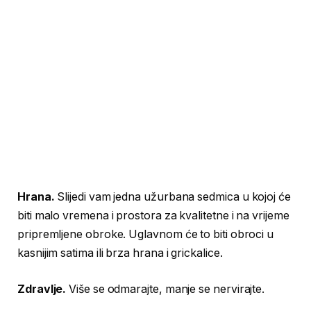
Hrana.
Slijedi vam jedna užurbana sedmica u kojoj će
biti malo vremena i prostora za kvalitetne i na vrijeme
pripremljene obroke. Uglavnom će to biti obroci u
kasnijim satima ili brza hrana i grickalice.
Zdravlje.
Više se odmarajte, manje se nervirajte.