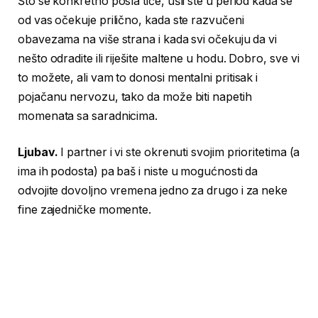
Što se konkretno posla tiče, ušli ste u period kada se
od vas očekuje prilično, kada ste razvučeni
obavezama na više strana i kada svi očekuju da vi
nešto odradite ili riješite maltene u hodu. Dobro, sve vi
to možete, ali vam to donosi mentalni pritisak i
pojačanu nervozu, tako da može biti napetih
momenata sa saradnicima.
Ljubav.
I partner i vi ste okrenuti svojim prioritetima (a
ima ih podosta) pa baš i niste u mogućnosti da
odvojite dovoljno vremena jedno za drugo i za neke
fine zajedničke momente.