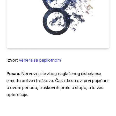
Izvor:
Venera sa papilotnom
Posao.
Nervozni ste zbog naglašenog disbalansa
između priliva i troškova. Čak i da su ovi prvi pojačani
u ovom periodu, troškovi ih prate u stopu, a to vas
opterećuje.