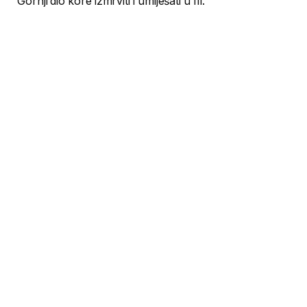
Gornji dio kore izmrviti i umiješati u fil.