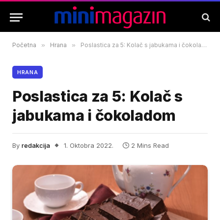
Početna
»
Hrana
»
Poslastica za 5: Kolač s jabukama i čokoladom
HRANA
Poslastica za 5: Kolač s
jabukama i čokoladom
By
redakcija
1. Oktobra 2022.
2 Mins Read