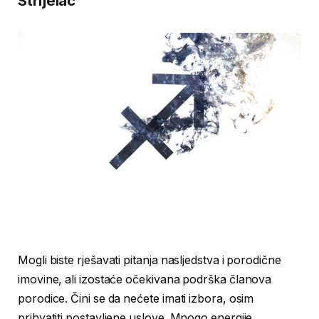
Strijelac
Mogli biste rješavati pitanja nasljedstva i porodične
imovine, ali izostaće očekivana podrška članova
porodice. Čini se da nećete imati izbora, osim
prihvatiti postavljene uslove. Mnogo energije