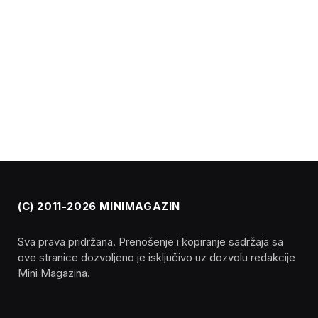
(C) 2011-2026 MINIMAGAZIN
Sva prava pridržana. Prenošenje i kopiranje sadržaja sa
ove stranice dozvoljeno je isključivo uz dozvolu redakcije
Mini Magazina.