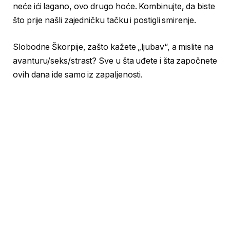
neće ići lagano, ovo drugo hoće. Kombinujte, da biste
što prije našli zajedničku tačku i postigli smirenje.
Slobodne Škorpije, zašto kažete „ljubav“, a mislite na
avanturu/seks/strast? Sve u šta uđete i šta započnete
ovih dana ide samo iz zapaljenosti.