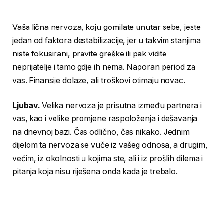
Vaša lična nervoza, koju gomilate unutar sebe, jeste
jedan od faktora destabilizacije, jer u takvim stanjima
niste fokusirani, pravite greške ili pak vidite
neprijatelje i tamo gdje ih nema. Naporan period za
vas. Finansije dolaze, ali troškovi otimaju novac.
Ljubav.
Velika nervoza je prisutna između partnera i
vas, kao i velike promjene raspoloženja i dešavanja
na dnevnoj bazi. Čas odlično, čas nikako. Jednim
dijelom ta nervoza se vuče iz vašeg odnosa, a drugim,
većim, iz okolnosti u kojima ste, ali i iz prošlih dilema i
pitanja koja nisu riješena onda kada je trebalo.