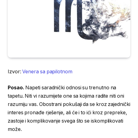
Izvor:
Venera sa papilotnom
Posao.
Napeti saradnički odnosi su trenutno na
tapetu. Niti vi razumijete one sa kojima radite niti oni
razumiju vas. Obostrani pokušaji da se kroz zajednički
interes pronađe rješenje, ali će i to ići kroz prepreke,
zastoje i komplikovanje svega što se iskomplikovati
može.