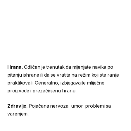
Hrana.
Odličan je trenutak da mijenjate navike po
pitanju ishrane ili da se vratite na režim koji ste ranije
praktikovali. Generalno, izbjegavajte mliječne
proizvode i prezačinjenu hranu.
Zdravlje.
Pojačana nervoza, umor, problemi sa
varenjem.