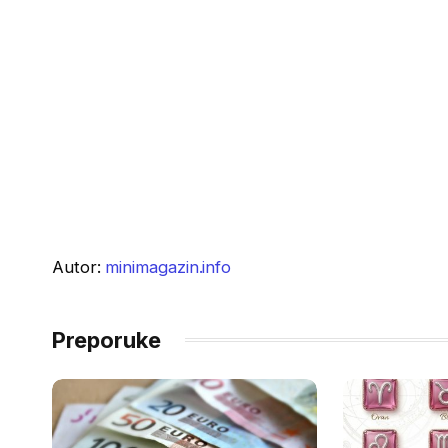
Autor:
minimagazin.info
Preporuke