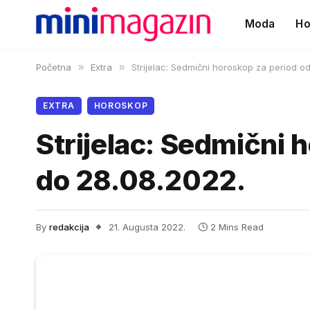
Moda
Ho
Početna
»
Extra
»
Strijelac: Sedmični horoskop za period o
EXTRA
HOROSKOP
Strijelac: Sedmični 
do 28.08.2022.
By
redakcija
21. Augusta 2022.
2 Mins Read