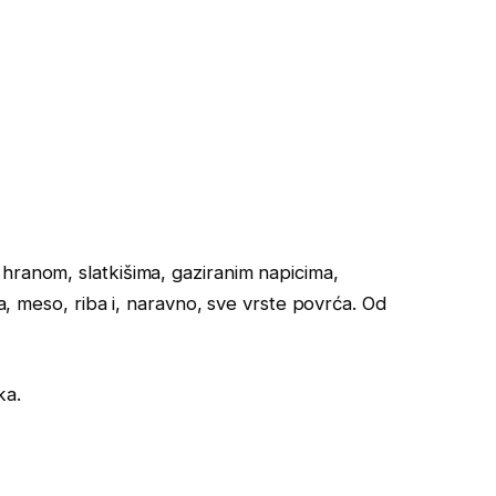
hranom, slatkišima, gaziranim napicima,
ja, meso, riba i, naravno, sve vrste povrća. Od
ka.