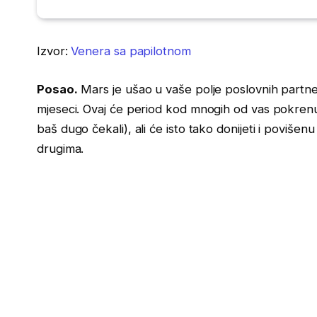
Izvor:
Venera sa papilotnom
Posao.
Mars je ušao u vaše polje poslovnih partne
mjeseci. Ovaj će period kod mnogih od vas pokrenu
baš dugo čekali), ali će isto tako donijeti i povišen
drugima.