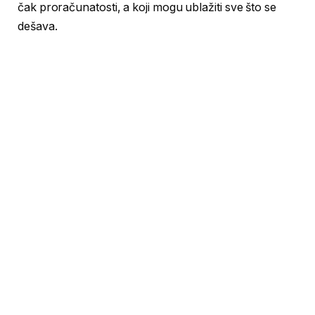
čak proračunatosti, a koji mogu ublažiti sve što se
dešava.