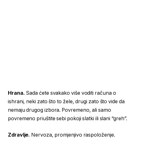
Hrana.
Sada ćete svakako više voditi računa o
ishrani, neki zato što to žele, drugi zato što vide da
nemaju drugog izbora. Povremeno, ali samo
povremeno priuštite sebi pokoji slatki ili slani “greh”.
Zdravlje.
Nervoza, promjenjivo raspoloženje.