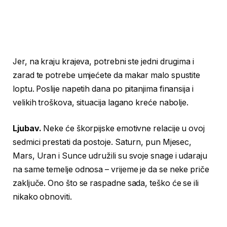
Jer, na kraju krajeva, potrebni ste jedni drugima i
zarad te potrebe umjećete da makar malo spustite
loptu. Poslije napetih dana po pitanjima finansija i
velikih troškova, situacija lagano kreće nabolje.
Ljubav.
Neke će škorpijske emotivne relacije u ovoj
sedmici prestati da postoje. Saturn, pun Mjesec,
Mars, Uran i Sunce udružili su svoje snage i udaraju
na same temelje odnosa – vrijeme je da se neke priče
zaključe. Ono što se raspadne sada, teško će se ili
nikako obnoviti.