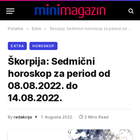
Početna
»
Extra
»
Škorpija: Sedmični horoskop za period od 08.08.2022. do 14.08.2022.
EXTRA
HOROSKOP
Škorpija: Sedmični
horoskop za period od
08.08.2022. do
14.08.2022.
By
redakcija
7. Augusta 2022.
2 Mins Read