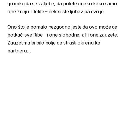
gromko da se zaljube, da polete onako kako samo
one znaju. I letite – čekali ste ljubav pa evo je.
Ono što je pomalo nezgodno jeste da ovo može da
potkači sve Ribe – i one slobodne, ali i one zauzete.
Zauzetima bi bilo bolje da strasti okrenu ka
partneru…