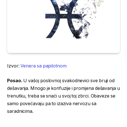
Izvor:
Venera sa papilotnom
Posao.
U vašoj poslovnoj svakodnevici sve bruji od
dešavanja. Mnogo je konfuzije i promjena dešavanja u
trenutku, treba se snaći u svoj toj zbrci. Obaveze se
samo povećavaju pa to izaziva nervozu sa
saradnicima.