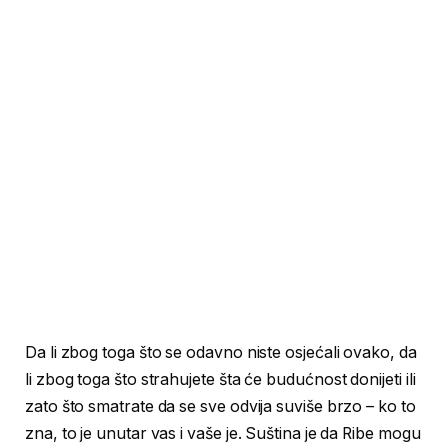
Da li zbog toga što se odavno niste osjećali ovako, da
li zbog toga što strahujete šta će budućnost donijeti ili
zato što smatrate da se sve odvija suviše brzo – ko to
zna, to je unutar vas i vaše je. Suština je da Ribe mogu