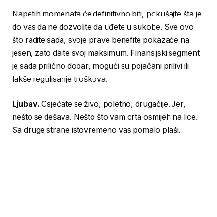
Napetih momenata će definitivno biti, pokušajte šta je
do vas da ne dozvolite da uđete u sukobe. Sve ovo
što radite sada, svoje prave benefite pokazaće na
jesen, zato dajte svoj maksimum. Finansijski segment
je sada prilično dobar, mogući su pojačani prilivi ili
lakše regulisanje troškova.
Ljubav.
Osjećate se živo, poletno, drugačije. Jer,
nešto se dešava. Nešto što vam crta osmijeh na lice.
Sa druge strane istovremeno vas pomalo plaši.