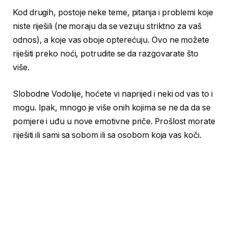
Kod drugih, postoje neke teme, pitanja i problemi koje
niste riješili (ne moraju da se vezuju striktno za vaš
odnos), a koje vas oboje opterećuju. Ovo ne možete
riješiti preko noći, potrudite se da razgovarate što
više.
Slobodne Vodolije, hoćete vi naprijed i neki od vas to i
mogu. Ipak, mnogo je više onih kojima se ne da da se
pomjere i uđu u nove emotivne priče. Prošlost morate
riješiti ili sami sa sobom ili sa osobom koja vas koči.