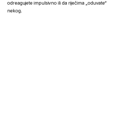
odreagujete impulsivno ili da riječima „oduvate“
nekog.