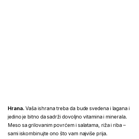
Hrana.
Vaša ishrana treba da bude svedena i lagana i
jedino je bitno da sadrži dovoljno vitamina i minerala.
Meso sa grilovanim povrćem i salatama, riža i riba –
sami iskombinujte ono što vam najviše prija.