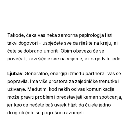
Takođe, čeka vas neka zamorna papirologija i isti
takvi dogovori – uspjećete sve da riješite na kraju, ali
ćete se dobrano umoriti. Obim obaveza će se
povećati, završićete sve na vrijeme, ali na jedvite jade.
Ljubav.
Generalno, energija između partnera i vas se
popravila. Ima više prostora za zajedničke trenutke i
uživanje. Međutim, kod nekih od vas komunikacija
može praviti problem i predstavljati kamen spoticanja,
jer kao da nećete baš uvijek htjeti da čujete jedno
drugo ili ćete se pogrešno razumjeti.