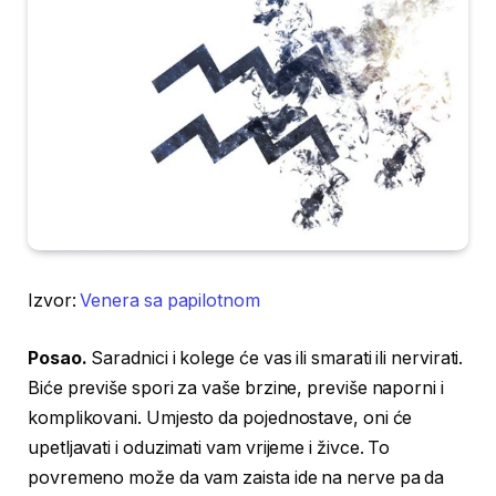
Izvor:
Venera sa papilotnom
Posao.
Saradnici i kolege će vas ili smarati ili nervirati.
Biće previše spori za vaše brzine, previše naporni i
komplikovani. Umjesto da pojednostave, oni će
upetljavati i oduzimati vam vrijeme i živce. To
povremeno može da vam zaista ide na nerve pa da