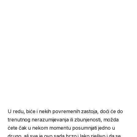
U redu, biće i nekih povremenih zastoja, doći će do
trenutnog nerazumijevanja ili zbunjenosti, možda
ćete čak u nekom momentu posumnjati jedno u
drugo, ali sve je ovo sada brzo i lako rješivo i da se