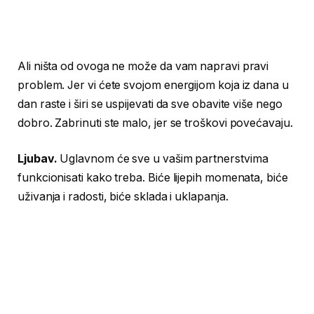
Ali ništa od ovoga ne može da vam napravi pravi
problem. Jer vi ćete svojom energijom koja iz dana u
dan raste i širi se uspijevati da sve obavite više nego
dobro. Zabrinuti ste malo, jer se troškovi povećavaju.
Ljubav.
Uglavnom će sve u vašim partnerstvima
funkcionisati kako treba. Biće lijepih momenata, biće
uživanja i radosti, biće sklada i uklapanja.