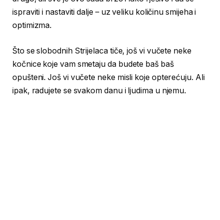
ispraviti i nastaviti dalje – uz veliku količinu smijeha i
optimizma.
Što se slobodnih Strijelaca tiče, još vi vučete neke
kočnice koje vam smetaju da budete baš baš
opušteni. Još vi vučete neke misli koje opterećuju. Ali
ipak, radujete se svakom danu i ljudima u njemu.