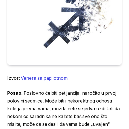
Izvor:
Venera sa papilotnom
Posao.
Poslovno će biti petljancija, naročito u prvoj
polovini sedmice. Može biti i nekorektnog odnosa
kolega prema vama, možda ćete se jedva uzdržati da
nekom od saradnika ne kažete baš sve ono što
mislite, može da se desi i da vama bude „uvaljen“