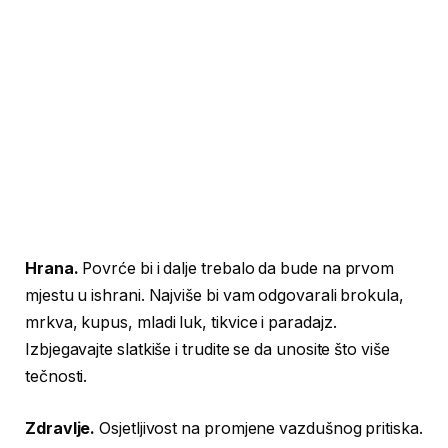
Hrana.
Povrće bi i dalje trebalo da bude na prvom
mjestu u ishrani. Najviše bi vam odgovarali brokula,
mrkva, kupus, mladi luk, tikvice i paradajz.
Izbjegavajte slatkiše i trudite se da unosite što više
tečnosti.
Zdravlje.
Osjetljivost na promjene vazdušnog pritiska.