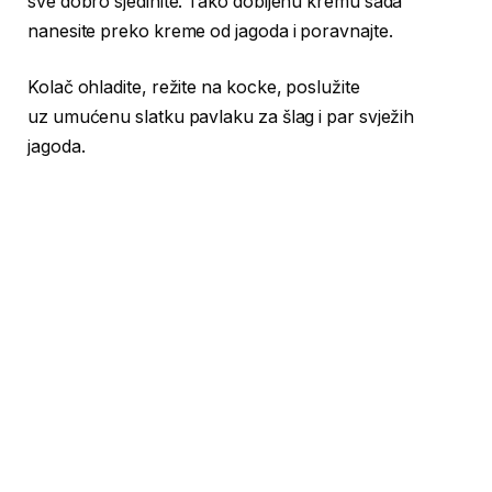
sve dobro sjedinite. Tako dobijenu kremu sada
nanesite preko kreme od jagoda i poravnajte.
Kolač ohladite, režite na kocke, poslužite
uz umućenu slatku pavlaku za šlag i par svježih
jagoda.