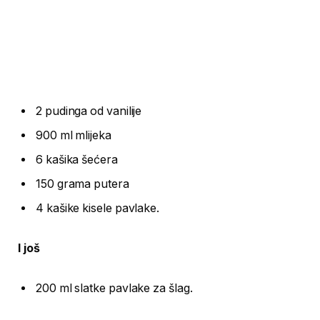
2 pudinga od vanilije
900 ml mlijeka
6 kašika šećera
150 grama putera
4 kašike kisele pavlake.
I još
200 ml slatke pavlake za šlag.