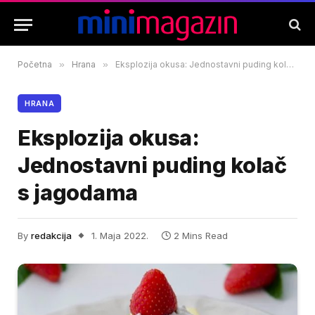
Početna
»
Hrana
»
Eksplozija okusa: Jednostavni puding kolač s jagodama
HRANA
Eksplozija okusa:
Jednostavni puding kolač
s jagodama
By
redakcija
1. Maja 2022.
2 Mins Read