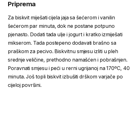
Priprema
Za biskvit miješati cijela jaja sa šećerom i vanilin
šećerom par minuta, dok ne postane potpuno
pjenasto. Dodati tada ulje i jogurt i kratko izmiješati
mikserom. Tada postepeno dodavati brašno sa
praškom za pecivo. Biskvitnu smjesu izliti u pleh
srednje veličine, prethodno namašćen i pobrašnjen.
Poravnati smjesu i peći u rerni ugrijanoj na 170ºC, 40
minuta. Još topli biskvit izbušiti drškom varjače po
cijeloj površini.