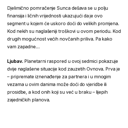
Djelimično pomračenje Sunca dešava se u polju
finansija i ličnih vrijednosti ukazujući da je ovo
segment u kojem će uskoro doći do velikih promjena.
Kod nekih su naglašeniji troškovi u ovom periodu. Kod
drugih mogućnost većih novčanih priliva. Pa kako
vam zapadne…
Ljubav.
Planetarni raspored u ovoj sedmici pokazuje
dvije naglašene situacije kod zauzetih Ovnova. Prva je
– pripremate iznenađenje za partnera i u mnogim
vezama u ovim danima može doći do vjeridbe ili
prosidbe, a kod onih koji su već u braku – lijepih
zajedničkih planova.