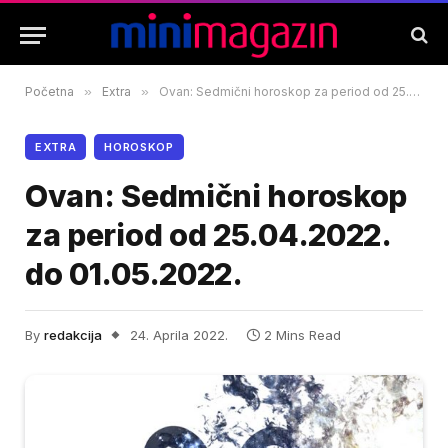
Početna
»
Extra
»
Ovan: Sedmični horoskop za period od 25.04.2022. do 01.05.2022.
EXTRA
HOROSKOP
Ovan: Sedmični horoskop
za period od 25.04.2022.
do 01.05.2022.
By
redakcija
24. Aprila 2022.
2 Mins Read