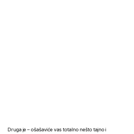
Druga je – ošašaviće vas totalno nešto tajno i