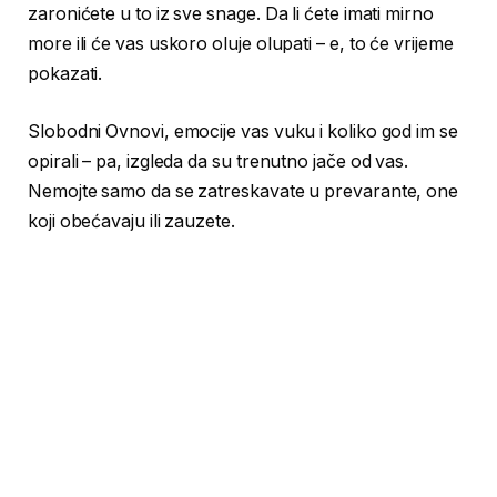
zaronićete u to iz sve snage. Da li ćete imati mirno
more ili će vas uskoro oluje olupati – e, to će vrijeme
pokazati.
Slobodni Ovnovi, emocije vas vuku i koliko god im se
opirali – pa, izgleda da su trenutno jače od vas.
Nemojte samo da se zatreskavate u prevarante, one
koji obećavaju ili zauzete.