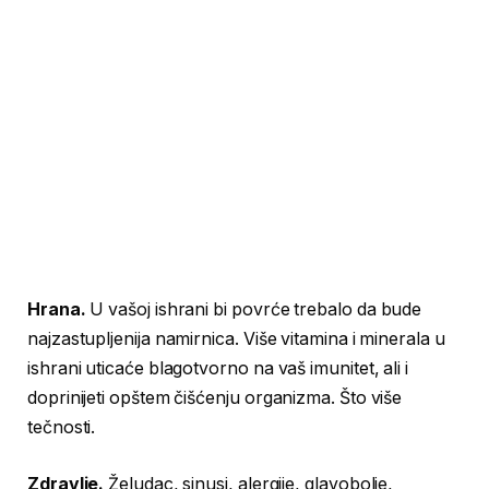
Hrana.
U vašoj ishrani bi povrće trebalo da bude
najzastupljenija namirnica. Više vitamina i minerala u
ishrani uticaće blagotvorno na vaš imunitet, ali i
doprinijeti opštem čišćenju organizma. Što više
tečnosti.
Zdravlje.
Želudac, sinusi, alergije, glavobolje,