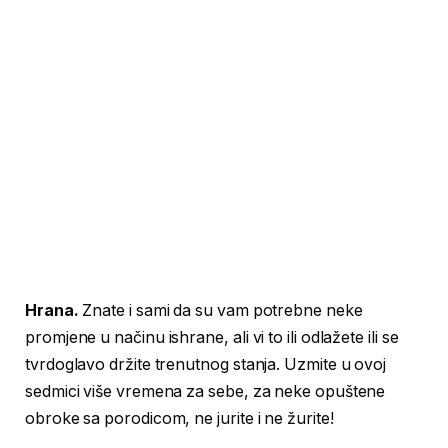
Hrana.
Znate i sami da su vam potrebne neke
promjene u načinu ishrane, ali vi to ili odlažete ili se
tvrdoglavo držite trenutnog stanja. Uzmite u ovoj
sedmici više vremena za sebe, za neke opuštene
obroke sa porodicom, ne jurite i ne žurite!