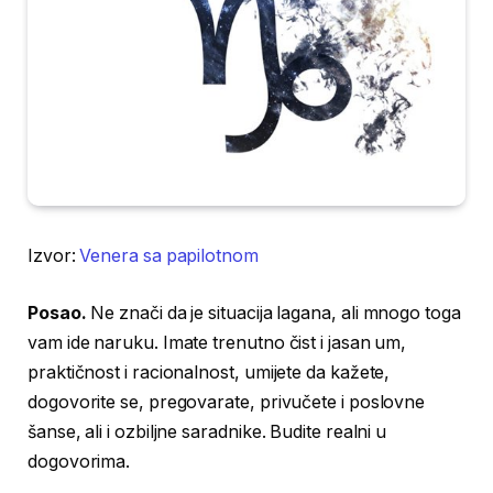
Izvor:
Venera sa papilotnom
Posao.
Ne znači da je situacija lagana, ali mnogo toga
vam ide naruku. Imate trenutno čist i jasan um,
praktičnost i racionalnost, umijete da kažete,
dogovorite se, pregovarate, privučete i poslovne
šanse, ali i ozbiljne saradnike. Budite realni u
dogovorima.