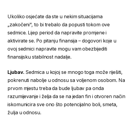
Ukoliko osjećate da ste u nekim situacijama
„zakočeni“, to bi trebalo da popusti tokom ove
sedmice. Lijep period da napravite promjene i
aktivirate se. Po pitanju finansija – dogovori koje u
ovoj sedmici napravite mogu vam obezbijediti
finansijsku stabilnost nadalje.
Ljubav.
Sedmica u kojoj se mnogo toga može riješiti,
pokrenuti nabolje u odnosu sa voljenom osobom. Na
prvom mjestu treba da bude ljubav pa onda
razumijevanje i želja da se na jedan fin i otvoren način
iskomunicira sve ono što potencijalno boli, smeta,
žulja u odnosu.