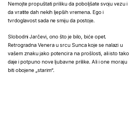
Nemojte propuštati priliku da poboljšate svoju vezu i
da vratite dah nekih ljepših vremena. Ego i
tvrdoglavost sada ne smiju da postoje.
Slobodni Jarčevi, ono što je bilo, biće opet.
Retrogradna Venera u srcu Sunca koje se nalazi u
vašem znaku jako potencira na prošlosti, ali isto tako
daje i potpuno nove ljubavne prilike. Ali i one moraju
biti obojene „starim“.