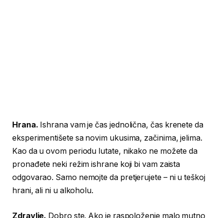
Hrana.
Ishrana vam je čas jednolična, čas krenete da
eksperimentišete sa novim ukusima, začinima, jelima.
Kao da u ovom periodu lutate, nikako ne možete da
pronađete neki režim ishrane koji bi vam zaista
odgovarao. Samo nemojte da pretjerujete – ni u teškoj
hrani, ali ni u alkoholu.
Zdravlje.
Dobro ste. Ako je raspoloženje malo mutno