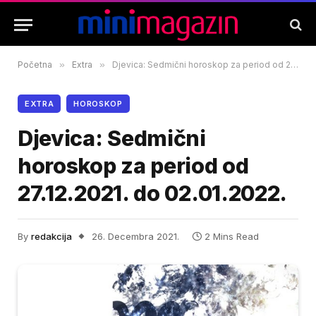
Početna
»
Extra
»
Djevica: Sedmični horoskop za period od 27.12.2021. do 02.01.2022.
EXTRA
HOROSKOP
Djevica: Sedmični
horoskop za period od
27.12.2021. do 02.01.2022.
By
redakcija
26. Decembra 2021.
2 Mins Read