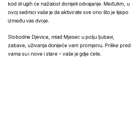
kod drugih će nažalost donijeti odvajanje. Međutim, u
ovoj sedmici vaše je da aktivirate sve ono što je lijepo
između vas dvoje.
Slobodne Djevice, mlad Mjesec u polju ljubavi,
zabave, uživanja donijeće vam promjenu. Prilike pred
vama su i nove i stare – vaše je gdje ćete.