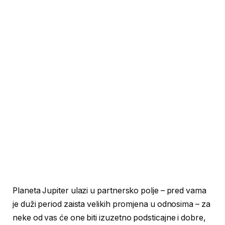
Planeta Jupiter ulazi u partnersko polje – pred vama
je duži period zaista velikih promjena u odnosima – za
neke od vas će one biti izuzetno podsticajne i dobre,