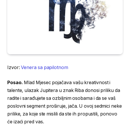
Izvor:
Venera sa papilotnom
Posao.
Mlad Mjesec pojačava vašu kreativnost i
talente, ulazak Jupitera u znak Riba donosi priliku da
radite i sarađujete sa ozbiljnim osobama i da se vaš
poslovni segment proširuje, jača. U ovoj sedmici neke
prilike, za koje ste mislili da ste ih propustili, ponovo
će izaći pred vas.