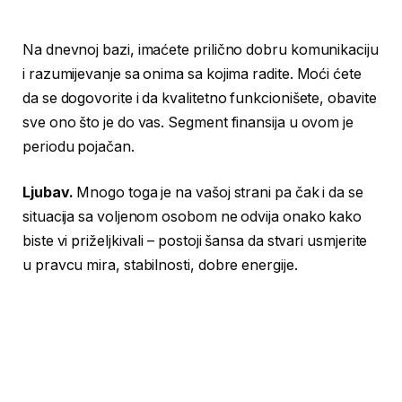
Na dnevnoj bazi, imaćete prilično dobru komunikaciju
i razumijevanje sa onima sa kojima radite. Moći ćete
da se dogovorite i da kvalitetno funkcionišete, obavite
sve ono što je do vas. Segment finansija u ovom je
periodu pojačan.
Ljubav.
Mnogo toga je na vašoj strani pa čak i da se
situacija sa voljenom osobom ne odvija onako kako
biste vi priželjkivali – postoji šansa da stvari usmjerite
u pravcu mira, stabilnosti, dobre energije.