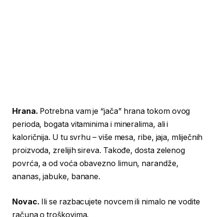
Hrana.
Potrebna vam je “jača” hrana tokom ovog
perioda, bogata vitaminima i mineralima, ali i
kaloričnija. U tu svrhu – više mesa, ribe, jaja, mliječnih
proizvoda, zrelijih sireva. Takođe, dosta zelenog
povrća, a od voća obavezno limun, narandže,
ananas, jabuke, banane.
Novac.
Ili se razbacujete novcem ili nimalo ne vodite
računa o troškovima.