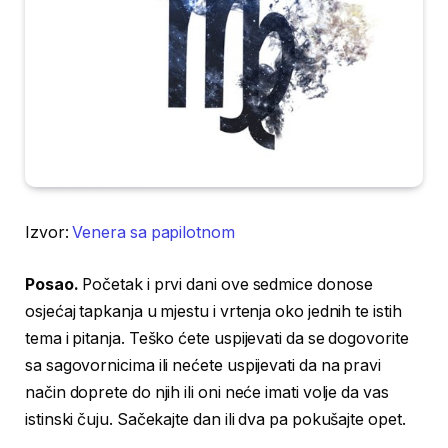
Izvor:
Venera sa papilotnom
Posao.
Početak i prvi dani ove sedmice donose
osjećaj tapkanja u mjestu i vrtenja oko jednih te istih
tema i pitanja. Teško ćete uspijevati da se dogovorite
sa sagovornicima ili nećete uspijevati da na pravi
način doprete do njih ili oni neće imati volje da vas
istinski čuju. Sačekajte dan ili dva pa pokušajte opet.