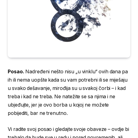
Posao.
Nadređeni nešto nisu „u vinklu“ ovih dana pa
ih ili nema uopšte kada su vam potrebni ili se miješaju
u svako dešavanje, mirođija su u svakoj čorbi – i kad
treba i kad ne treba. Ne natežite se sa njima i ne
ubjeđujte, jer je ovo borba u kojoj ne možete
pobijediti, bar ne trenutno.
Vi radite svoj posao i gledajte svoje obaveze – ovdje bi
trebalo da bude sve u redu i pored povremenih, ali