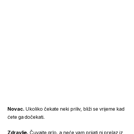
Novac.
Ukoliko čekate neki priliv, bliži se vrijeme kad
ćete ga dočekati.
Zdravlje.
Čuvajte grlo, a neće vam prijati ni prelaz iz