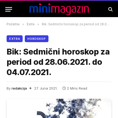
Početna
»
Extra
»
Bik: Sedmični horoskop za period od 28.06.2021. do 04.07.2021.
EXTRA
HOROSKOP
Bik: Sedmični horoskop za
period od 28.06.2021. do
04.07.2021.
By
redakcija
27. Juna 2021.
2 Mins Read