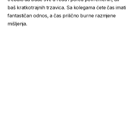
baš kratkotrajnih trzavica. Sa kolegama ćete čas imati
fantastičan odnos, a čas prilično burne razmjene
mišljenja.