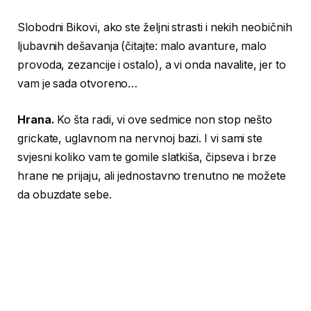
Slobodni Bikovi, ako ste željni strasti i nekih neobičnih
ljubavnih dešavanja (čitajte: malo avanture, malo
provoda, zezancije i ostalo), a vi onda navalite, jer to
vam je sada otvoreno…
Hrana.
Ko šta radi, vi ove sedmice non stop nešto
grickate, uglavnom na nervnoj bazi. I vi sami ste
svjesni koliko vam te gomile slatkiša, čipseva i brze
hrane ne prijaju, ali jednostavno trenutno ne možete
da obuzdate sebe.