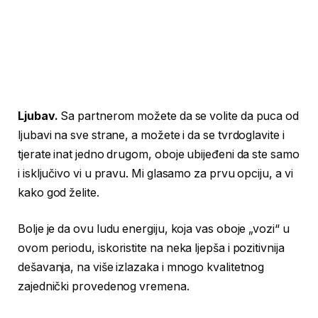
Ljubav.
Sa partnerom možete da se volite da puca od
ljubavi na sve strane, a možete i da se tvrdoglavite i
tjerate inat jedno drugom, oboje ubijeđeni da ste samo
i isključivo vi u pravu. Mi glasamo za prvu opciju, a vi
kako god želite.
Bolje je da ovu ludu energiju, koja vas oboje „vozi“ u
ovom periodu, iskoristite na neka ljepša i pozitivnija
dešavanja, na više izlazaka i mnogo kvalitetnog
zajednički provedenog vremena.