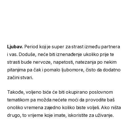
Ljubav.
Period koji je super za strast između partnera
i vas. Doduše, neće biti iznenađenje ukoliko prije te
strasti bude nervoze, napetosti, natezanja po nekim
pitanjima pa čak i pomalo ljubomore, čisto da dodatno
začini stvari.
Takođe, voljeno biće će biti okupirano poslovnom
tematikom pa možda nećete moći da provodite baš
onoliko vremena zajedno koliko biste voljeli. Ako ništa
drugo, to vrijeme koje imate, iskoristite za uživanje.