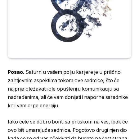
Posao.
Saturn u vašem polju karijere je u prilično
zahtjevnim aspektima tokom ove sedmice, što će
najprije otežavati iole opušteniju komunikaciju sa
nadređenima, ali će vam donijeti i naporne saradnike
koji vam crpe energiju.
Iako ćete se dobro boriti sa pritiskom na vas, ipak će
ovo biti umarajuća sedmica. Pogotovo drugi njen dio
kada će se od vas očekivati da budete na šest strana