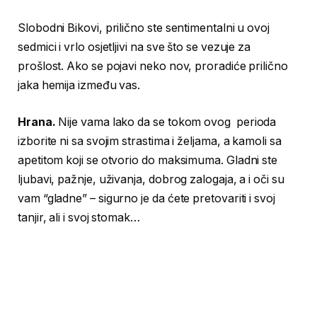
Slobodni Bikovi, prilično ste sentimentalni u ovoj
sedmici i vrlo osjetljivi na sve što se vezuje za
prošlost. Ako se pojavi neko nov, proradiće prilično
jaka hemija između vas.
Hrana.
Nije vama lako da se tokom ovog perioda
izborite ni sa svojim strastima i željama, a kamoli sa
apetitom koji se otvorio do maksimuma. Gladni ste
ljubavi, pažnje, uživanja, dobrog zalogaja, a i oči su
vam “gladne” – sigurno je da ćete pretovariti i svoj
tanjir, ali i svoj stomak…